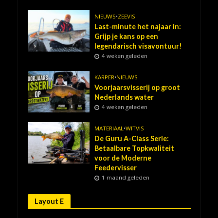
NIEUWS
•
ZEEVIS
Last-minute het najaar in:
Grijp je kans op een
legendarisch visavontuur!
4 weken geleden
KARPER
•
NIEUWS
Voorjaarsvisserij op groot
Nederlands water
4 weken geleden
MATERIAAL
•
WITVIS
De Guru A-Class Serie:
Betaalbare Topkwaliteit
voor de Moderne
Feedervisser
1 maand geleden
Layout E