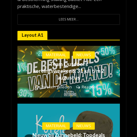
praktische, waterbestendige...
LEES MEER...
Layout A1
MATERIAAL
NIEUWS
Team Outdoors
kortingsweekend: 31 juli t/m 2
augustus
2 weken geleden
Reageer
MATERIAAL
NIEUWS
Nieuw bij Zunnebeld: Topdeals