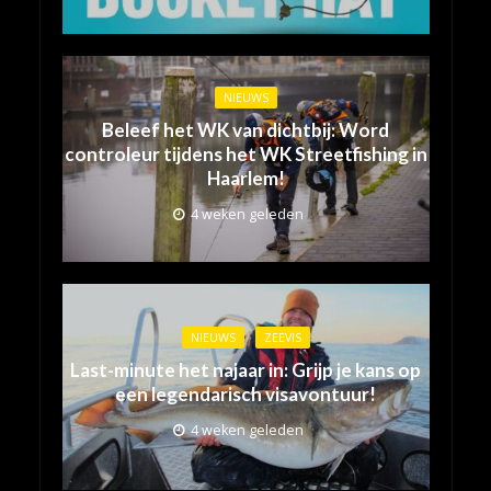
NIEUWS
Beleef het WK van dichtbij: Word
controleur tijdens het WK Streetfishing in
Haarlem!
4 weken geleden
NIEUWS
ZEEVIS
Last-minute het najaar in: Grijp je kans op
een legendarisch visavontuur!
4 weken geleden