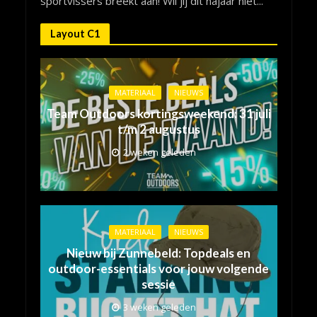
sportvissers breekt aan! Wil jij dit najaar niet...
Layout C1
MATERIAAL
NIEUWS
Team Outdoors kortingsweekend: 31 juli
t/m 2 augustus
2 weken geleden
MATERIAAL
NIEUWS
Nieuw bij Zunnebeld: Topdeals en
outdoor-essentials voor jouw volgende
sessie
3 weken geleden