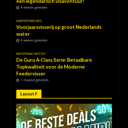
een legendarisch visavontuur!
4 weken geleden
KARPER
•
NIEUWS
Voorjaarsvisserij op groot Nederlands
water
4 weken geleden
MATERIAAL
•
WITVIS
De Guru A-Class Serie: Betaalbare
Topkwaliteit voor de Moderne
Feedervisser
1 maand geleden
Layout F