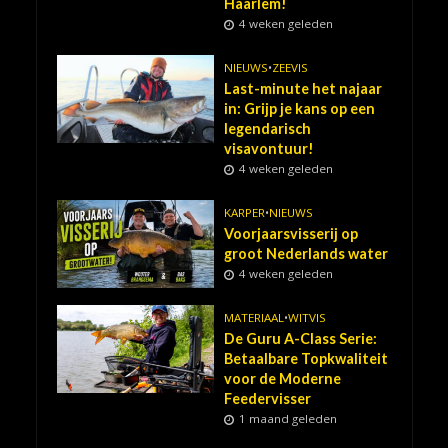
Haarlem!
4 weken geleden
NIEUWS
•
ZEEVIS
Last-minute het najaar
in: Grijp je kans op een
legendarisch
visavontuur!
4 weken geleden
KARPER
•
NIEUWS
Voorjaarsvisserij op
groot Nederlands water
4 weken geleden
MATERIAAL
•
WITVIS
De Guru A-Class Serie:
Betaalbare Topkwaliteit
voor de Moderne
Feedervisser
1 maand geleden