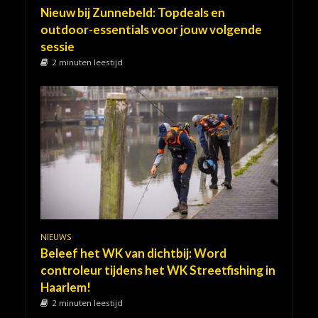
Nieuw bij Zunnebeld: Topdeals en
outdoor-essentials voor jouw volgende
sessie
2 minuten leestijd
NIEUWS
Beleef het WK van dichtbij: Word
controleur tijdens het WK Streetfishing in
Haarlem!
2 minuten leestijd