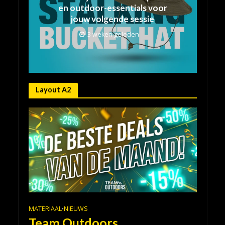
en outdoor-essentials voor
jouw volgende sessie
3 weken geleden
Layout A2
MATERIAAL
NIEUWS
•
Team Outdoors