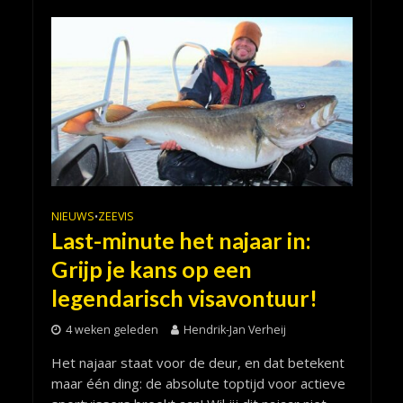
NIEUWS
ZEEVIS
•
Last-minute het najaar in:
Grijp je kans op een
legendarisch visavontuur!
4 weken geleden
Hendrik-Jan Verheij
Het najaar staat voor de deur, en dat betekent
maar één ding: de absolute toptijd voor actieve