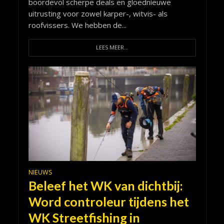
boordevol scherpe deals en gloednieuwe
uitrusting voor zowel karper-, witvis- als
roofvissers. We hebben de...
LEES MEER...
NIEUWS
Beleef het WK van dichtbij:
Word controleur tijdens het
WK Streetfishing in