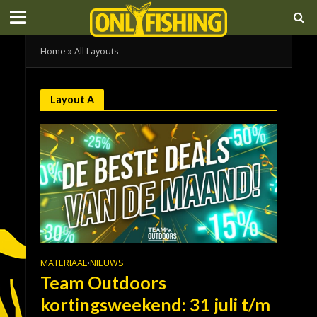
Home
»
All Layouts
Layout A
MATERIAAL
NIEUWS
•
Team Outdoors
kortingsweekend: 31 juli t/m