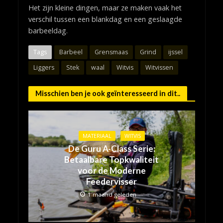
Het zijn kleine dingen, maar ze maken vaak het
verschil tussen een blankdag en een geslaagde
barbeeldag.
Tags
Barbeel
Grensmaas
Grind
ijssel
Liggers
Stek
waal
Witvis
Witvissen
Misschien ben je ook geïnteresseerd in dit..
MATERIAAL
WITVIS
De Guru A-Class Serie:
Betaalbare Topkwaliteit
voor de Moderne
Feedervisser
1 maand geleden