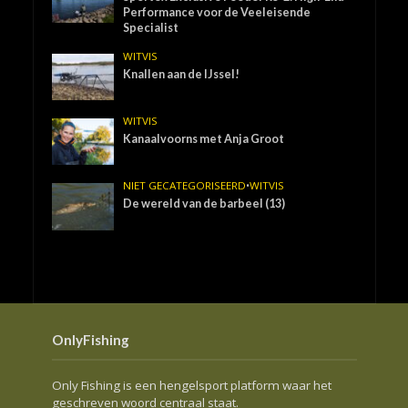
Performance voor de Veeleisende
Specialist
WITVIS
Knallen aan de IJssel!
WITVIS
Kanaalvoorns met Anja Groot
NIET GECATEGORISEERD
•
WITVIS
De wereld van de barbeel (13)
OnlyFishing
Only Fishing is een hengelsport platform waar het
geschreven woord centraal staat.