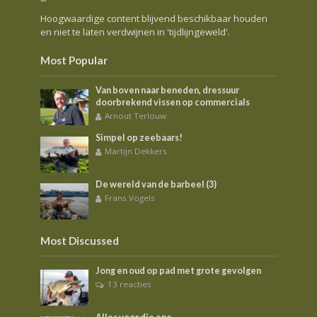
Hoogwaardige content blijvend beschikbaar houden
en niet te laten verdwijnen in 'tijdlijngeweld'.
Most Popular
Van boven naar beneden, dressuur
doorbrekend vissen op commercials
Arnout Terlouw
Simpel op zeebaars!
Martijn Dekkers
De wereld van de barbeel (3)
Frans Vogels
Most Discussed
Jong en oud op pad met grote gevolgen
13 reacties