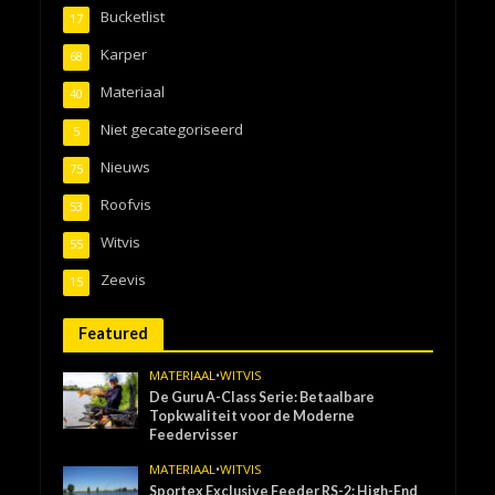
Bucketlist
17
Karper
68
Materiaal
40
Niet gecategoriseerd
5
Nieuws
75
Roofvis
53
Witvis
55
Zeevis
15
Featured
MATERIAAL
•
WITVIS
De Guru A-Class Serie: Betaalbare
Topkwaliteit voor de Moderne
Feedervisser
MATERIAAL
•
WITVIS
Sportex Exclusive Feeder RS-2: High-End