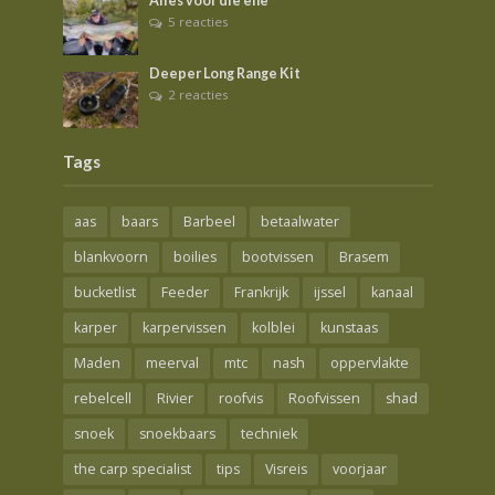
Alles voor die ene
5 reacties
Deeper Long Range Kit
2 reacties
Tags
aas
baars
Barbeel
betaalwater
blankvoorn
boilies
bootvissen
Brasem
bucketlist
Feeder
Frankrijk
ijssel
kanaal
karper
karpervissen
kolblei
kunstaas
Maden
meerval
mtc
nash
oppervlakte
rebelcell
Rivier
roofvis
Roofvissen
shad
snoek
snoekbaars
techniek
the carp specialist
tips
Visreis
voorjaar