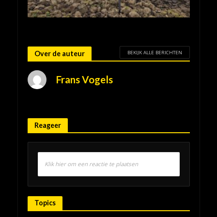
BEKIJK ALLE BERICHTEN
Over de auteur
Frans Vogels
Reageer
Klik hier om een reactie te plaatsen
Topics