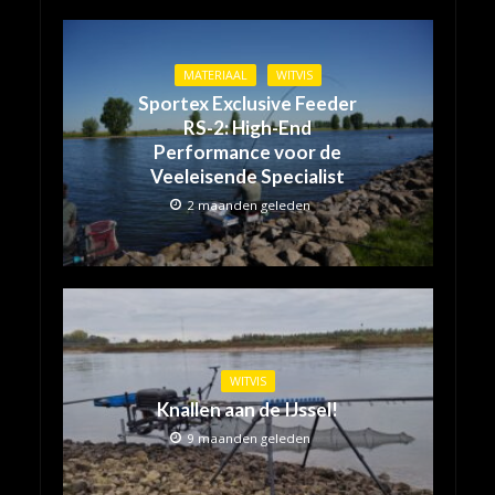
MATERIAAL
WITVIS
Sportex Exclusive Feeder
RS-2: High-End
Performance voor de
Veeleisende Specialist
2 maanden geleden
WITVIS
Knallen aan de IJssel!
9 maanden geleden