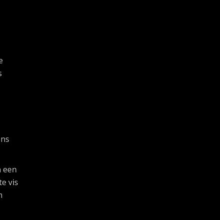
e
s
,
ens
n een
e vis
m