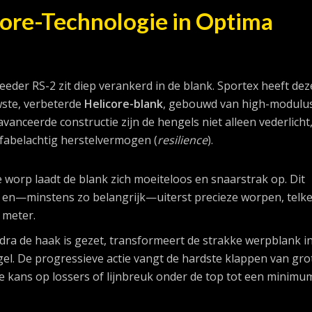
core-Technologie in Optima
eeder RS-2 zit diep verankerd in de blank. Sportex heeft dez
wste, verbeterde
Helicore-blank
, gebouwd van high-modulu
vanceerde constructie zijn de hengels niet alleen vederlicht
fabelachtig herstelvermogen (
resilience
).
 worp laadt de blank zich moeiteloos en snaarstrak op. Dit
e en—minstens zo belangrijk—uiterst precieze worpen, telk
 meter.
ra de haak is gezet, transformeert de strakke werpblank i
l. De progressieve actie vangt de hardste klappen van grot
 kans op lossers of lijnbreuk onder de top tot een minimu