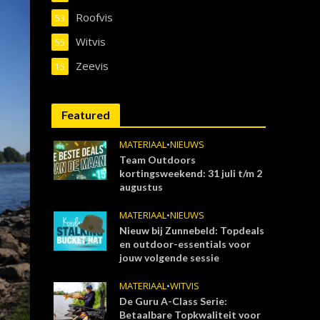
Roofvis
53
Witvis
55
Zeevis
15
Featured
MATERIAAL
•
NIEUWS
Team Outdoors
kortingsweekend: 31 juli t/m 2
augustus
MATERIAAL
•
NIEUWS
Nieuw bij Zunnebeld: Topdeals
en outdoor-essentials voor
jouw volgende sessie
MATERIAAL
•
WITVIS
De Guru A-Class Serie:
Betaalbare Topkwaliteit voor