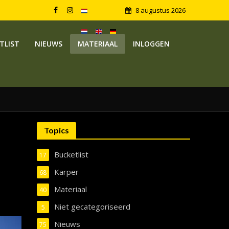
8 augustus 2026
TLIST
NIEUWS
MATERIAAL
INLOGGEN
Topics
Bucketlist
17
Karper
68
Materiaal
40
Niet gecategoriseerd
5
Nieuws
75