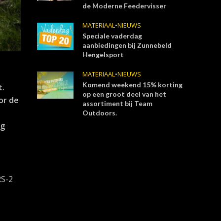
de Moderne Feedervisser
MATERIAAL
•
NIEUWS
Speciale vaderdag
aanbiedingen bij Zunnebeld
Hengelsport
MATERIAAL
•
NIEUWS
Komend weekend 15% korting
t.
op een groot deel van het
or de
assortiment bij Team
Outdoors.
eg
RS-2