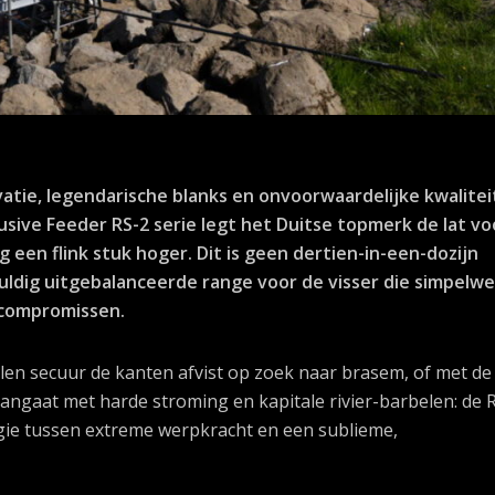
atie, legendarische blanks en onvoorwaardelijke kwalitei
usive Feeder RS-2 serie legt het Duitse topmerk de lat vo
 een flink stuk hoger. Dit is geen dertien-in-een-dozijn
uldig uitgebalanceerde range voor de visser die simpelw
compromissen.
llen secuur de kanten afvist op zoek naar brasem, of met de
 aangaat met harde stroming en kapitale rivier-barbelen: de 
rgie tussen extreme werpkracht en een sublieme,