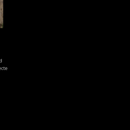
nd
ecte