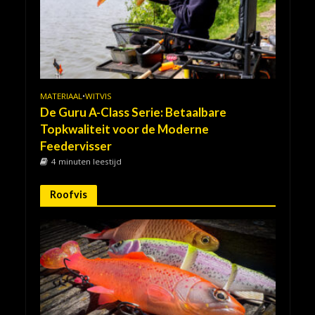
MATERIAAL
•
WITVIS
De Guru A-Class Serie: Betaalbare
Topkwaliteit voor de Moderne
Feedervisser
4 minuten leestijd
Roofvis