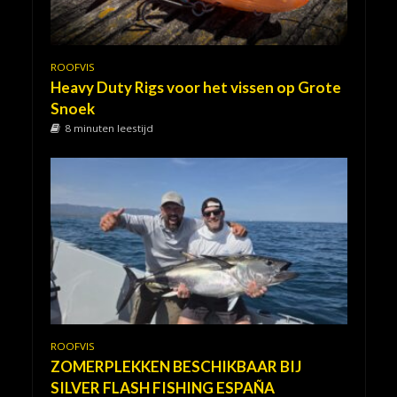
ROOFVIS
Heavy Duty Rigs voor het vissen op Grote
Snoek
8 minuten leestijd
ROOFVIS
ZOMERPLEKKEN BESCHIKBAAR BIJ
SILVER FLASH FISHING ESPAÑA