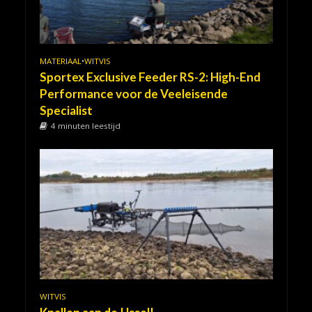
MATERIAAL
•
WITVIS
Sportex Exclusive Feeder RS-2: High-End
Performance voor de Veeleisende
Specialist
4 minuten leestijd
WITVIS