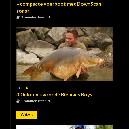
– compacte voerboot met DownScan
sonar
3 minuten leestijd
KARPER
30 kilo + vis voor de Biemans Boys
1 minuten leestijd
Witvis