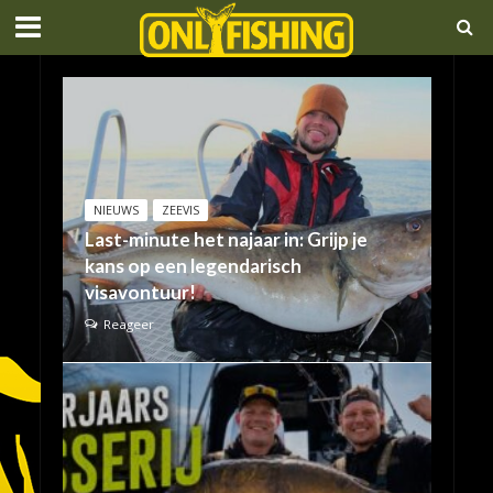
NIEUWS
ZEEVIS
Last-minute het najaar in: Grijp je
kans op een legendarisch
visavontuur!
Reageer