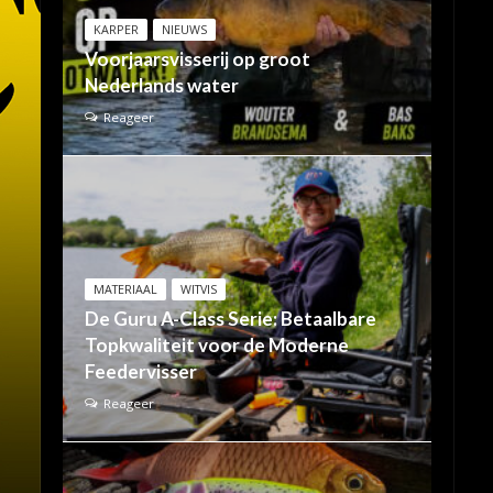
KARPER
NIEUWS
Voorjaarsvisserij op groot
Nederlands water
Reageer
MATERIAAL
WITVIS
De Guru A-Class Serie: Betaalbare
Topkwaliteit voor de Moderne
Feedervisser
Reageer