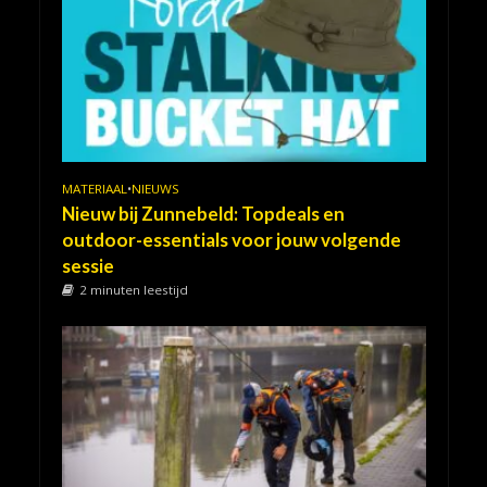
MATERIAAL
•
NIEUWS
Nieuw bij Zunnebeld: Topdeals en
outdoor-essentials voor jouw volgende
sessie
2 minuten leestijd