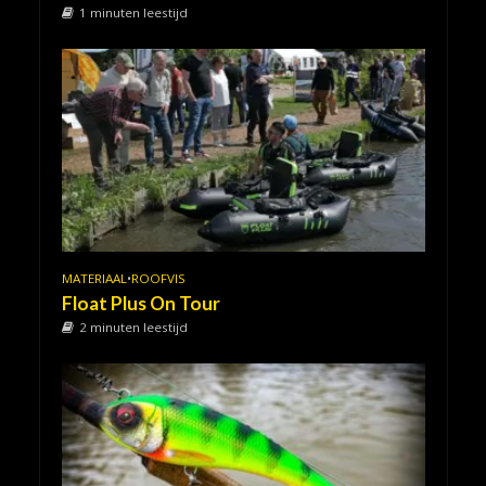
1 minuten leestijd
MATERIAAL
•
ROOFVIS
Float Plus On Tour
2 minuten leestijd