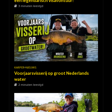
een legendarisch visavontuur!
3 minuten leestijd
KARPER
•
NIEUWS
Voorjaarsvisserij op groot Nederlands
water
2 minuten leestijd