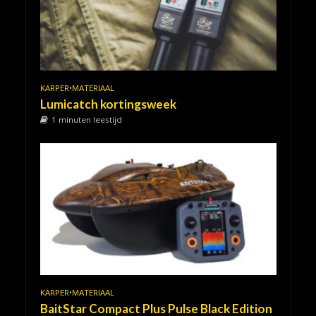
KARPER
•
MATERIAAL
Lumicatch kortingsweek
1 minuten leestijd
KARPER
•
MATERIAAL
BaitStar Compact Plus Pulse Black Edition