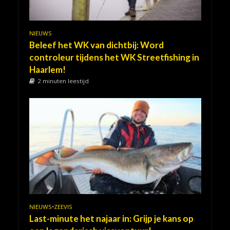
NIEUWS
Beleef het WK van dichtbij: Word
controleur tijdens het WK Streetfishing in
Haarlem!
2 minuten leestijd
NIEUWS
•
ZEEVIS
Last-minute het najaar in: Grijp je kans op