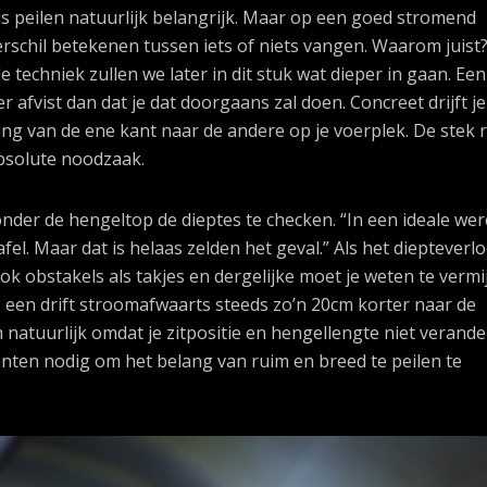
j is peilen natuurlijk belangrijk. Maar op een goed stromend
erschil betekenen tussen iets of niets vangen. Waarom juist
de techniek zullen we later in dit stuk wat dieper in gaan. Een 
r afvist dan dat je dat doorgaans zal doen. Concreet drijft je
ng van de ene kant naar de andere op je voerplek. De stek 
absolute noodzaak.
nder de hengeltop de dieptes te checken. “In een ideale were
tafel. Maar dat is helaas zelden het geval.” Als het diepteverl
d. Ook obstakels als takjes en dergelijke moet je weten te vermi
ns een drift stroomafwaarts steeds zo’n 20cm korter naar de
natuurlijk omdat je zitpositie en hengellengte niet verande
en nodig om het belang van ruim en breed te peilen te