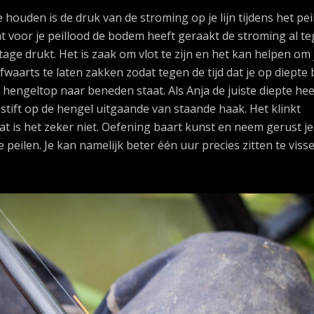
ouden is de druk van de stroming op je lijn tijdens het pei
t voor je peillood de bodem heeft geraakt de stroming al t
age drukt. Het is zaak om vlot te zijn en het kan helpen om 
fwaarts te laten zakken zodat tegen de tijd dat je op diepte
e hengeltop naar beneden staat. Als Anja de juiste diepte hee
tift op de hengel uitgaande van staande haak. Het klinkt
t is het zeker niet. Oefening baart kunst en neem gerust je 
peilen. Je kan namelijk beter één uur precies zitten te viss