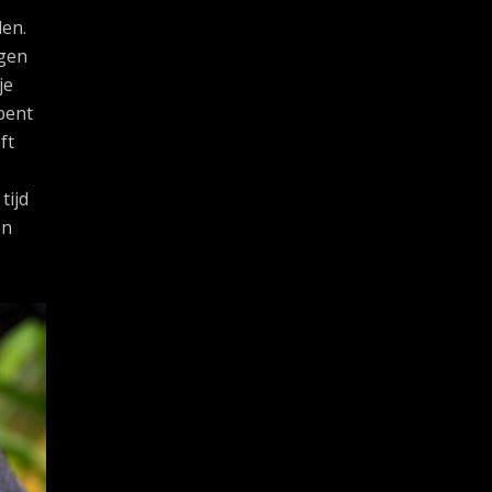
len.
egen
je
 bent
ft
tijd
en