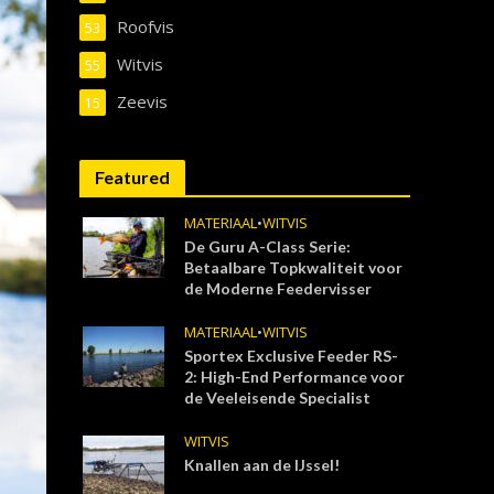
Roofvis
53
Witvis
55
Zeevis
15
Featured
MATERIAAL
•
WITVIS
De Guru A-Class Serie:
Betaalbare Topkwaliteit voor
de Moderne Feedervisser
MATERIAAL
•
WITVIS
Sportex Exclusive Feeder RS-
2: High-End Performance voor
de Veeleisende Specialist
WITVIS
Knallen aan de IJssel!