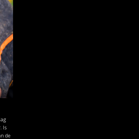
lag
. Is
an de