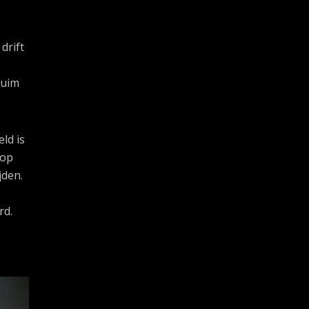
?
drift
ruim
ld is
oop
jden.
rd.