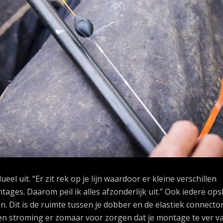
ueel uit. “Er zit rek op je lijn waardoor er kleine verschillen
ages. Daarom peil ik alles afzonderlijk uit.” Ook iedere ops
n. Dit is de ruimte tussen je dobber en de elastiek connector
 en stroming er zomaar voor zorgen dat je montage te ver v