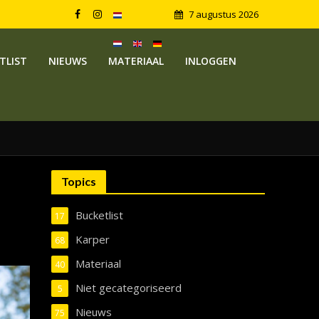
7 augustus 2026
TLIST
NIEUWS
MATERIAAL
INLOGGEN
Topics
Bucketlist
17
Karper
68
Materiaal
40
Niet gecategoriseerd
5
Nieuws
75