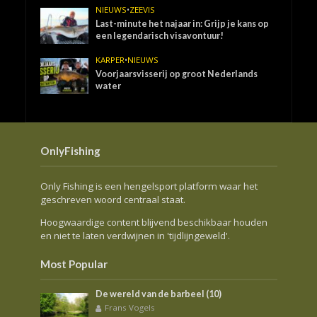
NIEUWS
•
ZEEVIS
Last-minute het najaar in: Grijp je kans op
een legendarisch visavontuur!
KARPER
•
NIEUWS
Voorjaarsvisserij op groot Nederlands
water
OnlyFishing
Only Fishing is een hengelsport platform waar het
geschreven woord centraal staat.
Hoogwaardige content blijvend beschikbaar houden
en niet te laten verdwijnen in 'tijdlijngeweld'.
Most Popular
De wereld van de barbeel (10)
Frans Vogels