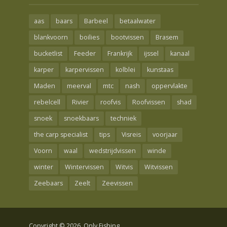
aas
baars
Barbeel
betaalwater
blankvoorn
boilies
bootvissen
Brasem
bucketlist
Feeder
Frankrijk
ijssel
kanaal
karper
karpervissen
kolblei
kunstaas
Maden
meerval
mtc
nash
oppervlakte
rebelcell
Rivier
roofvis
Roofvissen
shad
snoek
snoekbaars
techniek
the carp specialist
tips
Visreis
voorjaar
Voorn
waal
wedstrijdvissen
winde
winter
Wintervissen
Witvis
Witvissen
Zeebaars
Zeelt
Zeevissen
Copyright © 2026. Only Fishing