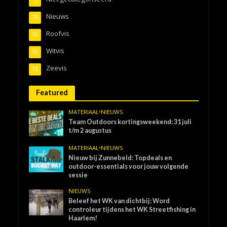
Nieuws
75
Roofvis
53
Witvis
55
Zeevis
15
Featured
MATERIAAL
•
NIEUWS
Team Outdoors kortingsweekend: 31 juli
t/m 2 augustus
MATERIAAL
•
NIEUWS
Nieuw bij Zunnebeld: Topdeals en
outdoor-essentials voor jouw volgende
sessie
NIEUWS
Beleef het WK van dichtbij: Word
controleur tijdens het WK Streetfishing in
Haarlem!