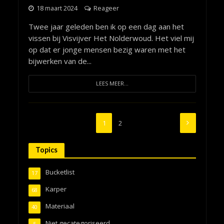
18 maart 2024
Reageer
Twee jaar geleden ben ik op een dag aan het
vissen bij Visvijver Het Nolderwoud. Het viel mij
op dat er jonge mensen bezig waren met het
bijwerken van de...
LEES MEER...
1
2
Topics
Bucketlist
17
Karper
68
Materiaal
40
Niet gecategoriseerd
5