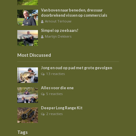
Van boven naar beneden, dressuur
doorbrekend vissen op commercials
Arnout Terlouw
Simpel op zeebaars!
Martijn Dekkers
Most Discussed
Jong en oud op pad met grote gevolgen
13 reacties
Alles voor die ene
5 reacties
Deeper Long Range Kit
2 reacties
Tags