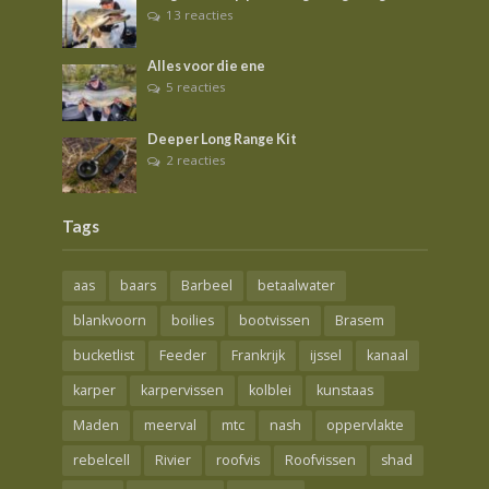
13 reacties
Alles voor die ene
5 reacties
Deeper Long Range Kit
2 reacties
Tags
aas
baars
Barbeel
betaalwater
blankvoorn
boilies
bootvissen
Brasem
bucketlist
Feeder
Frankrijk
ijssel
kanaal
karper
karpervissen
kolblei
kunstaas
Maden
meerval
mtc
nash
oppervlakte
rebelcell
Rivier
roofvis
Roofvissen
shad