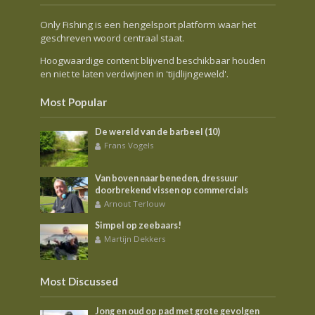
Only Fishing is een hengelsport platform waar het
geschreven woord centraal staat.
Hoogwaardige content blijvend beschikbaar houden
en niet te laten verdwijnen in 'tijdlijngeweld'.
Most Popular
De wereld van de barbeel (10)
Frans Vogels
Van boven naar beneden, dressuur
doorbrekend vissen op commercials
Arnout Terlouw
Simpel op zeebaars!
Martijn Dekkers
Most Discussed
Jong en oud op pad met grote gevolgen