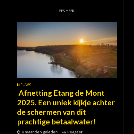
LEES MEER...
NIEUWS
Afnetting Etang de Mont
2025. Een uniek kijkje achter
de schermen van dit
prachtige betaalwater!
8 maanden geleden
Reageer