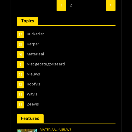
1
2
Topics
Bucketlist
17
Karper
68
Materiaal
40
Niet gecategoriseerd
5
Nieuws
75
Roofvis
53
Witvis
55
Zeevis
15
Featured
MATERIAAL
•
NIEUWS