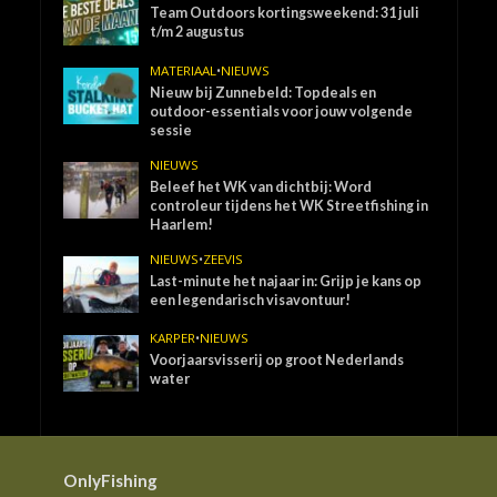
Team Outdoors kortingsweekend: 31 juli
t/m 2 augustus
MATERIAAL
•
NIEUWS
Nieuw bij Zunnebeld: Topdeals en
outdoor-essentials voor jouw volgende
sessie
NIEUWS
Beleef het WK van dichtbij: Word
controleur tijdens het WK Streetfishing in
Haarlem!
NIEUWS
•
ZEEVIS
Last-minute het najaar in: Grijp je kans op
een legendarisch visavontuur!
KARPER
•
NIEUWS
Voorjaarsvisserij op groot Nederlands
water
OnlyFishing