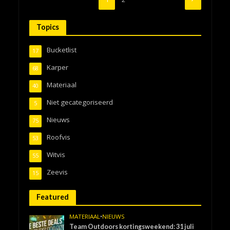
Topics
Bucketlist
17
Karper
68
Materiaal
40
Niet gecategoriseerd
5
Nieuws
75
Roofvis
53
Witvis
55
Zeevis
15
Featured
MATERIAAL
•
NIEUWS
Team Outdoors kortingsweekend: 31 juli