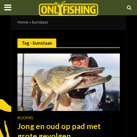
Home
»
kunstaas
Tag - kunstaas
ROOFVIS
Jong en oud op pad met
grote gevolgen