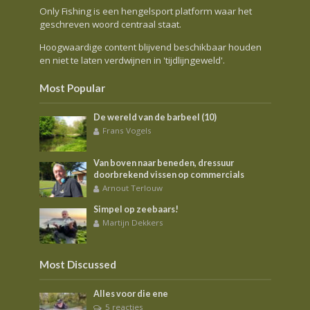
Only Fishing is een hengelsport platform waar het
geschreven woord centraal staat.
Hoogwaardige content blijvend beschikbaar houden
en niet te laten verdwijnen in 'tijdlijngeweld'.
Most Popular
De wereld van de barbeel (10)
Frans Vogels
Van boven naar beneden, dressuur
doorbrekend vissen op commercials
Arnout Terlouw
Simpel op zeebaars!
Martijn Dekkers
Most Discussed
Alles voor die ene
5 reacties