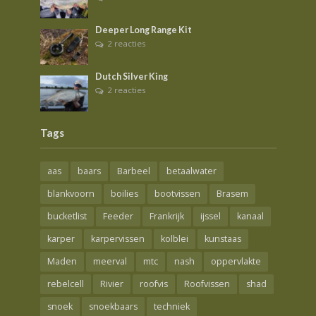
Deeper Long Range Kit
2 reacties
Dutch Silver King
2 reacties
Tags
aas
baars
Barbeel
betaalwater
blankvoorn
boilies
bootvissen
Brasem
bucketlist
Feeder
Frankrijk
ijssel
kanaal
karper
karpervissen
kolblei
kunstaas
Maden
meerval
mtc
nash
oppervlakte
rebelcell
Rivier
roofvis
Roofvissen
shad
snoek
snoekbaars
techniek