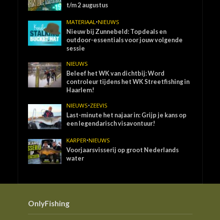
t/m 2 augustus
MATERIAAL
•
NIEUWS
Nieuw bij Zunnebeld: Topdeals en
outdoor-essentials voor jouw volgende
sessie
NIEUWS
Beleef het WK van dichtbij: Word
controleur tijdens het WK Streetfishing in
Haarlem!
NIEUWS
•
ZEEVIS
Last-minute het najaar in: Grijp je kans op
een legendarisch visavontuur!
KARPER
•
NIEUWS
Voorjaarsvisserij op groot Nederlands
water
OnlyFishing