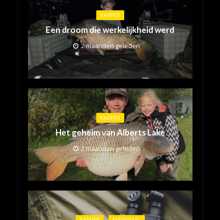
KARPER
Een droom die werkelijkheid werd
2 maanden geleden
KARPER
Het geheim van Alberts Lake
2 maanden geleden
KARPER
MATERIAAL