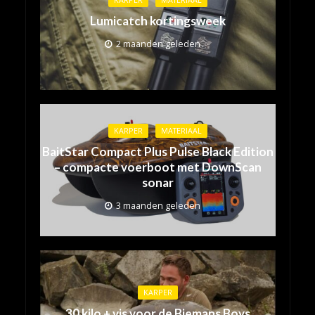
Lumicatch kortingsweek
2 maanden geleden
KARPER
MATERIAAL
BaitStar Compact Plus Pulse Black Edition
– compacte voerboot met DownScan
sonar
3 maanden geleden
KARPER
30 kilo + vis voor de Biemans Boys