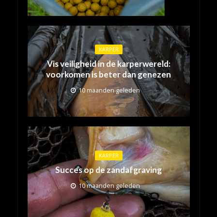
KARPER
Vis veiligheid in de karperwereld:
voorkomen is beter dan genezen
10 maanden geleden
KARPER
Succes op de zandafgraving
10 maanden geleden