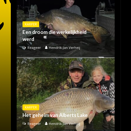
KARPER
Een droom die werkelijkheid
werd
Reageer
Hendrik-Jan Verheij
KARPER
Het geheim van Alberts Lake
Reageer
Hendrik-Jan Verheij