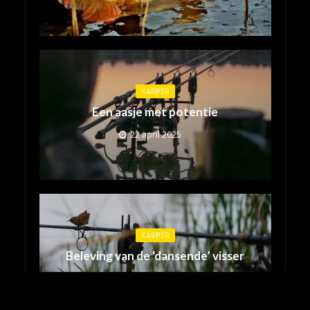
KARPER
Een aasje met potentie
22 april 2025
KARPER
Beleving van de ‘dansende’ visser
15 april 2025