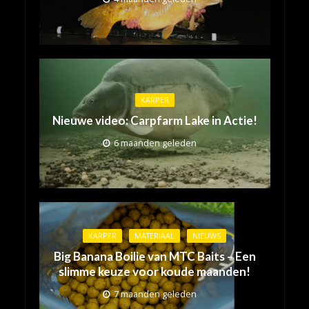
KARPER
Nieuwe video: Carpfarm Lake in Actie!
6 maanden geleden
KARPER
MATERIAAL
NIEUWS
Big Banana Boilie van MTC Baits – Een
slimme keuze voor koude maanden!
7 maanden geleden