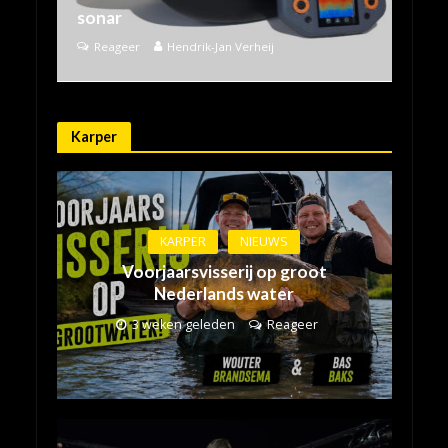
sonar
Reageer
Hendrik-Jan Verheij
Karper
KARPER
NIEUWS
Voorjaarsvisserij op groot
Nederlands water
3 weken geleden
Reageer