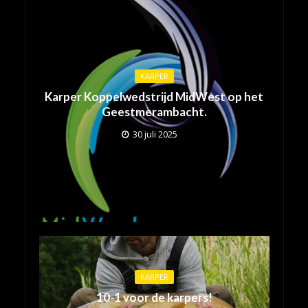
KARPER
Karper Koppelwedstrijd MidWest op het
Geestmerambacht.
30 juli 2025
KARPER
10-1 voor de karpers!