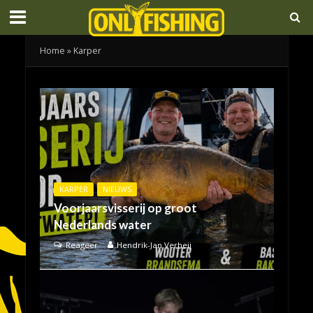
Home
»
Karper
KARPER
NIEUWS
Voorjaarsvisserij op groot
Nederlands water
Reageer
Hendrik-Jan Verheij