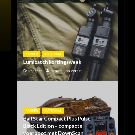
KARPER
MATERIAAL
Lumicatch kortingsweek
Reageer
Hendrik-Jan Verheij
KARPER
MATERIAAL
BaitStar Compact Plus Pulse
Black Edition – compacte
voerboot met DownScan