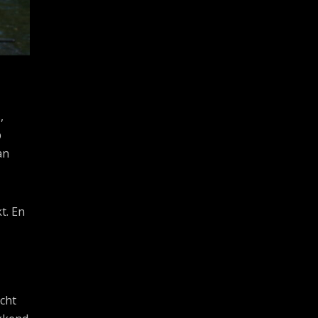
,
p
an
t. En
cht