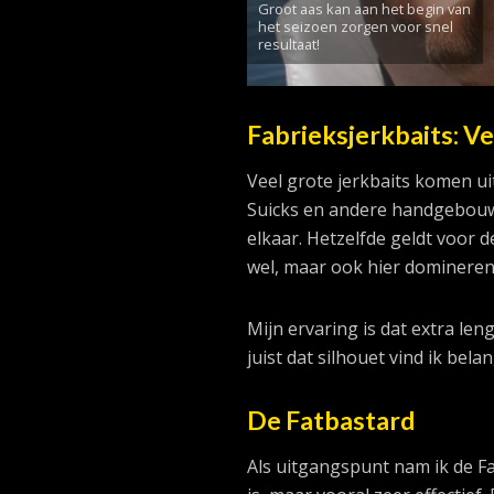
Groot aas kan aan het begin van
het seizoen zorgen voor snel
resultaat!
Fabrieksjerkbaits: Ve
Veel grote jerkbaits komen u
Suicks en andere handgebouwd
elkaar. Hetzelfde geldt voor 
wel, maar ook hier domineren 
Mijn ervaring is dat extra len
juist dat silhouet vind ik bel
De Fatbastard
Als uitgangspunt nam ik de F