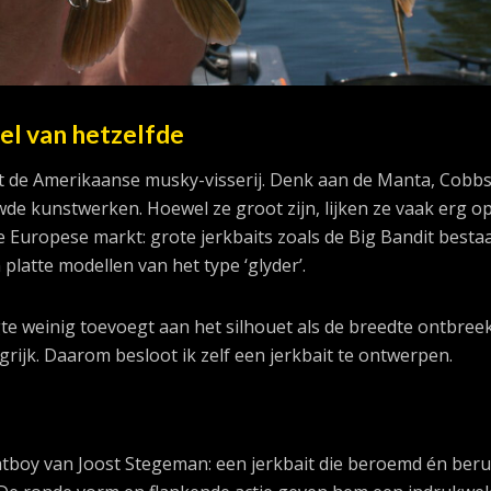
el van hetzelfde
it de Amerikaanse musky-visserij. Denk aan de Manta, Cobbs
e kunstwerken. Hoewel ze groot zijn, lijken ze vaak erg o
de Europese markt: grote jerkbaits zoals de Big Bandit besta
platte modellen van het type ‘glyder’.
gte weinig toevoegt aan het silhouet als de breedte ontbreek
angrijk. Daarom besloot ik zelf een jerkbait te ontwerpen.
atboy van Joost Stegeman: een jerkbait die beroemd én beru