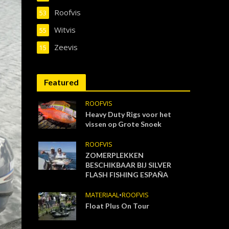
Roofvis
53
Witvis
55
Zeevis
15
Featured
ROOFVIS
Heavy Duty Rigs voor het
vissen op Grote Snoek
ROOFVIS
ZOMERPLEKKEN
BESCHIKBAAR BIJ SILVER
FLASH FISHING ESPAÑA
MATERIAAL
•
ROOFVIS
Float Plus On Tour