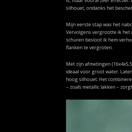
is, maar vooral zeer effecti
silhouet, ondanks het besche
Mijn eerste stap was het nab
Vervolgens vergrootte ik het
schuren besloot ik hem verho
flanken te vergroten.
Met zijn afmetingen (16x4x5,5
ideaal voor groot water. Lat
hoog silhouet. Het combiner
– zoals metallic lakken – zor