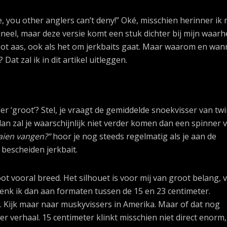
lie, you other anglers can’t deny!” Oké, misschien herinner ik
ineel, maar deze versie komt een stuk dichter bij mijn waarhe
ot aas, ook als het om jerkbaits gaat. Maar waarom en wan
Dat zal ik in dit artikel uitleggen.
r ‘groot’? Stel, je vraagt de gemiddelde snoekvisser van twi
dan zal je waarschijnlijk niet verder komen dan een spinner 
aaien vangen?”
hoor je nog steeds regelmatig als je aan de
 bescheiden jerkbait.
root vooral breed. Het silhouet is voor mij van groot belang, 
 denk ik dan aan formaten tussen de 15 en 23 centimeter.
. Kijk maar naar muskyvissers in Amerika. Maar of dat nog
er verhaal. 15 centimeter klinkt misschien niet direct enorm