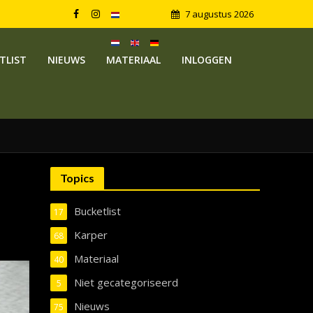
7 augustus 2026
TLIST
NIEUWS
MATERIAAL
INLOGGEN
Topics
Bucketlist
17
Karper
68
Materiaal
40
Niet gecategoriseerd
5
Nieuws
75