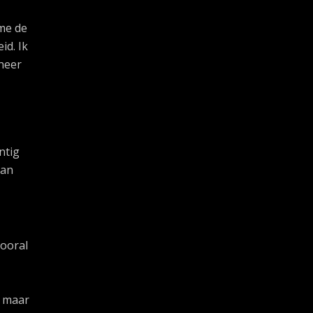
 me de
id. Ik
neer
ntig
van
vooral
, maar