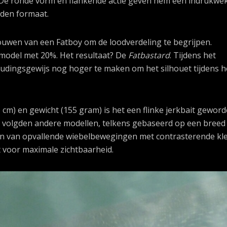
ef. De ronde vorm en flankende actie geven hem een indrukw
iden formaat.
ouwen van een Fatboy om de loodverdeling te begrijpen.
 model met 20%. Het resultaat? De
Fatbastard
. Tijdens het
udingsgewijs nog hoger te maken om het silhouet tijdens h
 cm) en gewicht (155 gram) is het een flinke jerkbait geword
er volgden andere modellen, telkens gebaseerd op een breed
en van opvallende wiebelbewegingen met contrasterende kl
gt voor maximale zichtbaarheid.