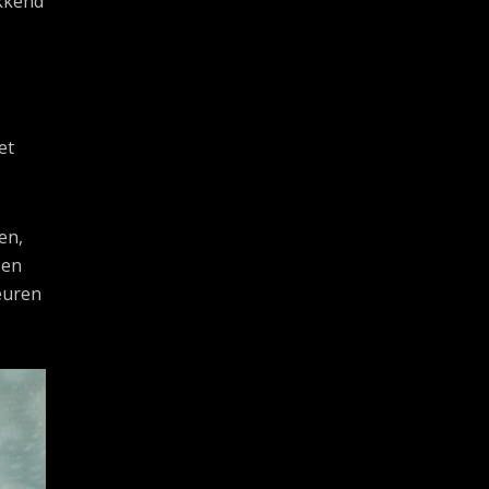
ekkend
et
en,
 en
euren