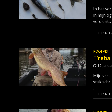
In het vor
in mijn o
verdient...
LEES MEER
ROOFVIS
Firebal
17 janua
Mijn visse
stuk schri
LEES MEER
ROOFVIS