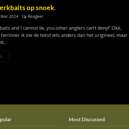
jerkbaits op snoek.
mber 2024
Reageer
g baits and I cannot lie, you other anglers can’t deny!” Oké,
 herinner ik me de tekst iets anders dan het origineel, maar
t...
...
pular
Most Discussed