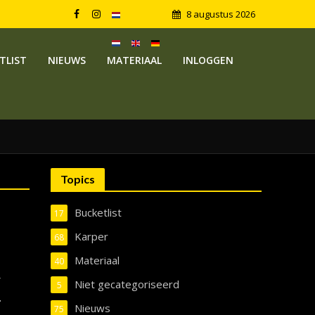
8 augustus 2026
TLIST
NIEUWS
MATERIAAL
INLOGGEN
Topics
Bucketlist
17
Karper
68
Materiaal
40
r
Niet gecategoriseerd
5
.
Nieuws
75