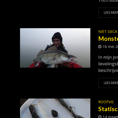
Toch duur
LEES MEER
NIET GEC
Monste
16 mei 
In mijn jo
lieveling
beschrijvi
LEES MEER
ROOFVIS
Statisc
14 maar