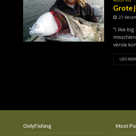
Grote 
27 dece
“I like bi
misschien
versie kom
LEES MEER
OnlyFishing
Most Po