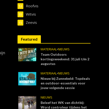
Roofvis
53
Witvis
55
Zeevis
15
Featured
MATERIAAL
•
NIEUWS
ijn
Team Outdoors
kortingsweekend: 31 juli t/m 2
augustus
MATERIAAL
•
NIEUWS
Nieuw bij Zunnebeld: Topdeals
en outdoor-essentials voor
jouw volgende sessie
NIEUWS
Beleef het WK van dichtbij:
Word controleur tijdens het