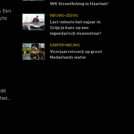
WK Streetfishing in Haarlem!
n. Een
NIEUWS
•
ZEEVIS
acht
Last-minute het najaar in:
Grijp je kans op een
legendarisch visavontuur!
KARPER
•
NIEUWS
Voorjaarsvisserij op groot
Nederlands water
dit
et...