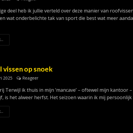
ige deel heb ik jullie verteld over deze manier van roofvisse
gen wat onderbelichte tak van sport die best wat meer aand
...
l vissen op snoek
ri 2025
Reageer
rij Terwijl ik thuis in mijn ‘mancave’ – oftewel mijn kantoor – 
jf, is het alweer herfst. Het seizoen waarin ik mij persoonlijk h
...