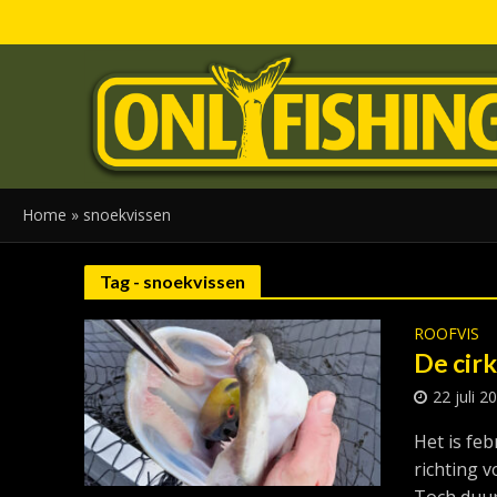
Home
»
snoekvissen
Tag - snoekvissen
ROOFVIS
De cirk
22 juli 2
Het is feb
richting v