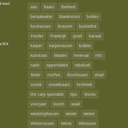
d met
aas
baars
Barbeel
betaalwater
blankvoorn
boilies
bootvissen
Brasem
bucketlist
Feeder
Frankrijk
ijssel
kanaal
e Kit
karper
karpervissen
kolblei
kunstaas
Maden
meerval
mtc
nash
oppervlakte
rebelcell
Rivier
roofvis
Roofvissen
shad
snoek
snoekbaars
techniek
the carp specialist
tips
Visreis
voorjaar
Voorn
waal
wedstrijdvissen
winde
winter
Wintervissen
Witvis
Witvissen