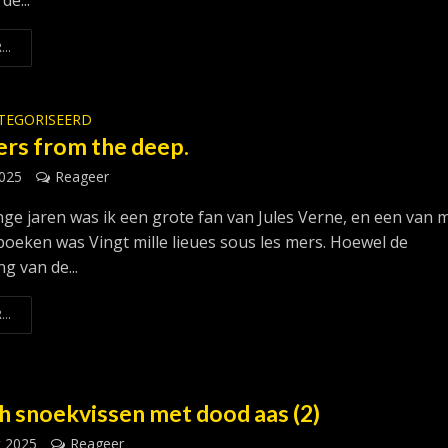
de...
...
ATEGORISEERD
rs from the deep.
2025
Reageer
nge jaren was ik een grote fan van Jules Verne, en een van m
sboeken was Vingt mille lieues sous les mers. Hoewel de
ng van de...
...
h snoekvissen met dood aas (2)
t 2025
Reageer