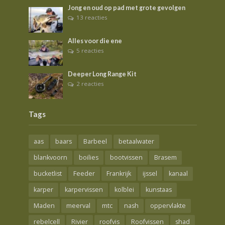
Jong en oud op pad met grote gevolgen
13 reacties
Alles voor die ene
5 reacties
Deeper Long Range Kit
2 reacties
Tags
aas
baars
Barbeel
betaalwater
blankvoorn
boilies
bootvissen
Brasem
bucketlist
Feeder
Frankrijk
ijssel
kanaal
karper
karpervissen
kolblei
kunstaas
Maden
meerval
mtc
nash
oppervlakte
rebelcell
Rivier
roofvis
Roofvissen
shad