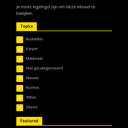
Je moet ingelogd zijn om deze inhoud te
bekijken.
Topics
Bucketlist
17
Karper
68
Materiaal
40
Niet gecategoriseerd
5
Nieuws
75
Roofvis
53
Witvis
55
Zeevis
15
Featured