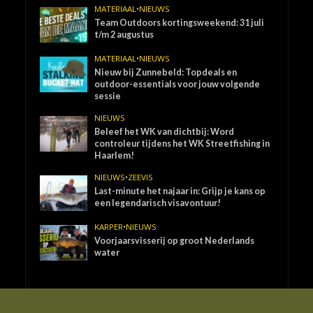
MATERIAAL
•
NIEUWS
Team Outdoors kortingsweekend: 31 juli
t/m 2 augustus
MATERIAAL
•
NIEUWS
Nieuw bij Zunnebeld: Topdeals en
outdoor-essentials voor jouw volgende
sessie
NIEUWS
Beleef het WK van dichtbij: Word
controleur tijdens het WK Streetfishing in
Haarlem!
NIEUWS
•
ZEEVIS
Last-minute het najaar in: Grijp je kans op
een legendarisch visavontuur!
KARPER
•
NIEUWS
Voorjaarsvisserij op groot Nederlands
water