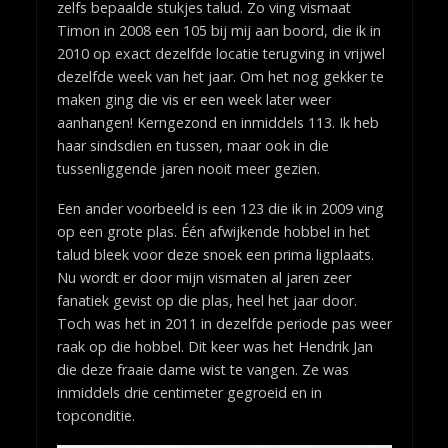
zelfs bepaalde stukjes talud. Zo ving vismaat
Timon in 2008 een 105 bij mij aan boord, die ik in
2010 op exact dezelfde locatie terugving in vrijwel
dezelfde week van het jaar. Om het nog gekker te
maken ging die vis er een week later weer
aanhangen! Kerngezond en inmiddels 113. Ik heb
haar sindsdien en tussen, maar ook in die
tussenliggende jaren nooit meer gezien.
Een ander voorbeeld is een 123 die ik in 2009 ving
op een grote plas. Één afwijkende hobbel in het
talud bleek voor deze snoek een prima ligplaats.
Nu wordt er door mijn vismaten al jaren zeer
fanatiek gevist op die plas, heel het jaar door.
Toch was het in 2011 in dezelfde periode pas weer
raak op die hobbel. Dit keer was het Hendrik Jan
die deze fraaie dame wist te vangen. Ze was
inmiddels drie centimeter gegroeid en in
topconditie.