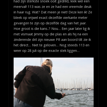
had zijn sterkste snoek ooit gedrild, leek wel een
meerval! 113 was ze en ze had een vreemde deuk
in haar rug. Wat? Dat meen je niet! Deze ken ik! Ze
bleek op vrijwel exact dezelfde vierkante meter
gevangen te zijn op dezelfde dag van het jaar.
Hoe groot is die kans..? Nou… Een jaar later lig ik
met vismaat Jimmy op die plas en als hij na een
zinderende dril zijn nieuwe PR aan boord tilt zie ik
het direct… Niet te geloven… Nog steeds 113 en
weer op 28 juli op die exacte stek liggen…