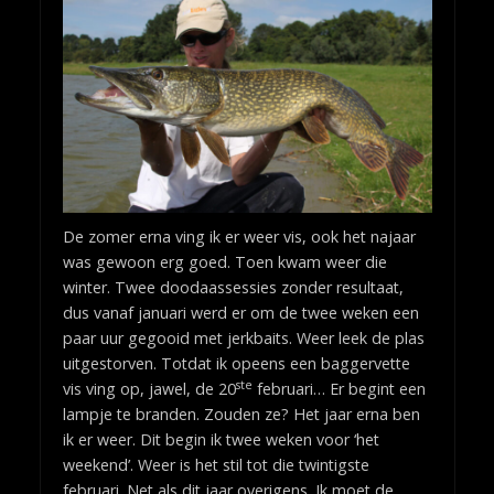
De zomer erna ving ik er weer vis, ook het najaar
was gewoon erg goed. Toen kwam weer die
winter. Twee doodaassessies zonder resultaat,
dus vanaf januari werd er om de twee weken een
paar uur gegooid met jerkbaits. Weer leek de plas
uitgestorven. Totdat ik opeens een baggervette
ste
vis ving op, jawel, de 20
februari… Er begint een
lampje te branden. Zouden ze? Het jaar erna ben
ik er weer. Dit begin ik twee weken voor ‘het
weekend’. Weer is het stil tot die twintigste
februari. Net als dit jaar overigens. Ik moet de