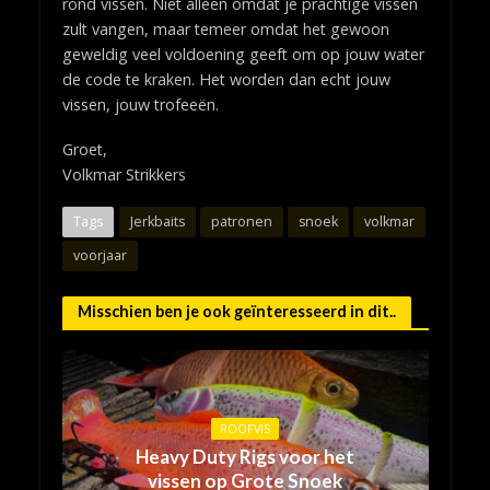
rond vissen. Niet alleen omdat je prachtige vissen
zult vangen, maar temeer omdat het gewoon
geweldig veel voldoening geeft om op jouw water
de code te kraken. Het worden dan echt jouw
vissen, jouw trofeeën.
Groet,
Volkmar Strikkers
Tags
Jerkbaits
patronen
snoek
volkmar
voorjaar
Misschien ben je ook geïnteresseerd in dit..
ROOFVIS
Heavy Duty Rigs voor het
vissen op Grote Snoek