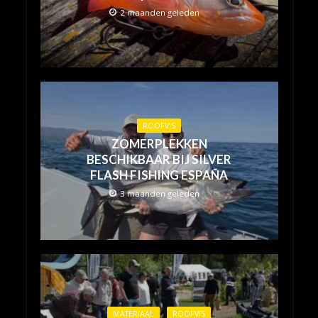
2 maanden geleden
ROOFVIS
ZOMERPLEKKEN
BESCHIKBAAR BIJ SILVER
FLASH FISHING ESPAÑA
3 maanden geleden
MATERIAAL
ROOFVIS