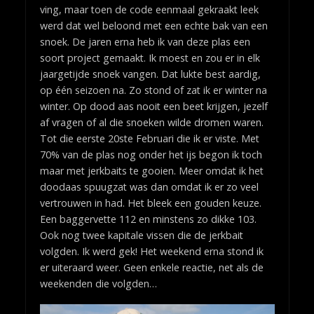
ving, maar toen de code eenmaal gekraakt leek
werd dat wel beloond met een echte bak van een
snoek. De jaren erna heb ik van deze plas een
soort project gemaakt. Ik moest en zou er in elk
jaargetijde snoek vangen. Dat lukte best aardig,
op één seizoen na. Zo stond of zat ik er winter na
winter. Op dood aas nooit een beet krijgen, jezelf
af vragen of al die snoeken wilde dromen waren.
Tot die eerste 20ste Februari die ik er viste. Met
70% van de plas nog onder het ijs begon ik toch
maar met jerkbaits te gooien. Meer omdat ik het
doodaas spuugzat was dan omdat ik er zo veel
vertrouwen in had. Het bleek een gouden keuze.
Een baggervette 112 en minstens zo dikke 103.
Ook nog twee kapitale vissen die de jerkbait
volgden. Ik werd gek! Het weekend erna stond ik
er uiteraard weer. Geen enkele reactie, net als de
weekenden die volgden…