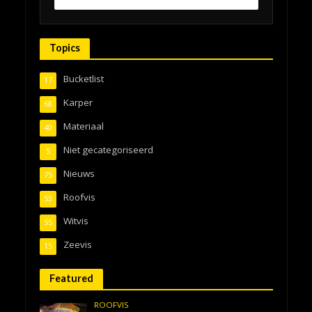
Topics
Bucketlist
17
Karper
68
Materiaal
40
Niet gecategoriseerd
5
Nieuws
75
Roofvis
53
Witvis
55
Zeevis
15
Featured
ROOFVIS