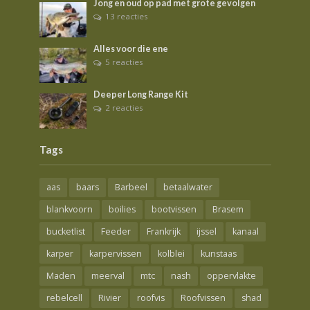
Jong en oud op pad met grote gevolgen
13 reacties
Alles voor die ene
5 reacties
Deeper Long Range Kit
2 reacties
Tags
aas
baars
Barbeel
betaalwater
blankvoorn
boilies
bootvissen
Brasem
bucketlist
Feeder
Frankrijk
ijssel
kanaal
karper
karpervissen
kolblei
kunstaas
Maden
meerval
mtc
nash
oppervlakte
rebelcell
Rivier
roofvis
Roofvissen
shad