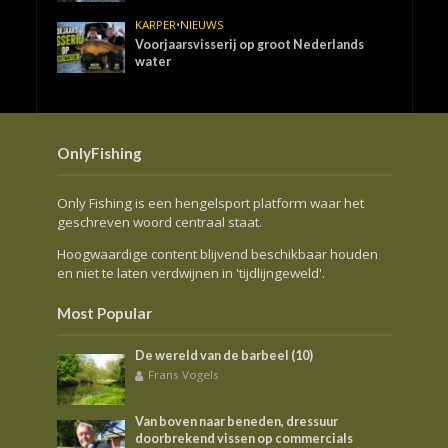
KARPER
•
NIEUWS
Voorjaarsvisserij op groot Nederlands
water
OnlyFishing
Only Fishing is een hengelsport platform waar het
geschreven woord centraal staat.
Hoogwaardige content blijvend beschikbaar houden
en niet te laten verdwijnen in 'tijdlijngeweld'.
Most Popular
De wereld van de barbeel (10)
Frans Vogels
Van boven naar beneden, dressuur
doorbrekend vissen op commercials