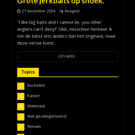
Grote jerkbaits op snoek.
27 december 2024
Reageer
“I like big baits and I cannot lie, you other
anglers can’t deny!” Oké, misschien herinner ik
me de tekst iets anders dan het origineel, maar
deze versie komt...
LEES MEER...
Topics
Bucketlist
17
Karper
68
Materiaal
40
Niet gecategoriseerd
5
Nieuws
75