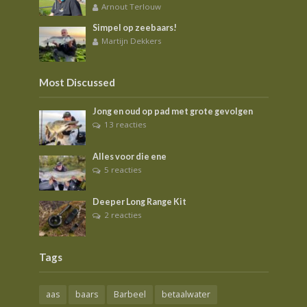
Arnout Terlouw
Simpel op zeebaars!
Martijn Dekkers
Most Discussed
Jong en oud op pad met grote gevolgen
13 reacties
Alles voor die ene
5 reacties
Deeper Long Range Kit
2 reacties
Tags
aas
baars
Barbeel
betaalwater