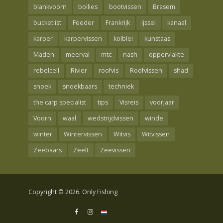
blankvoorn
boilies
bootvissen
Brasem
bucketlist
Feeder
Frankrijk
ijssel
kanaal
karper
karpervissen
kolblei
kunstaas
Maden
meerval
mtc
nash
oppervlakte
rebelcell
Rivier
roofvis
Roofvissen
shad
snoek
snoekbaars
techniek
the carp specialist
tips
Visreis
voorjaar
Voorn
waal
wedstrijdvissen
winde
winter
Wintervissen
Witvis
Witvissen
Zeebaars
Zeelt
Zeevissen
Copyright © 2026. Only Fishing