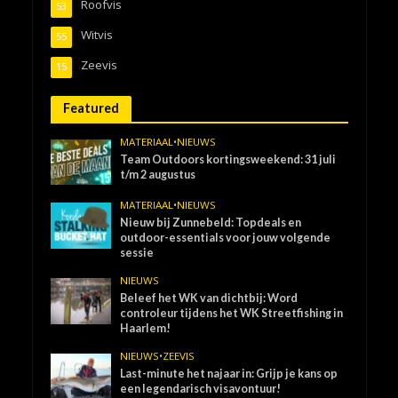
Roofvis
53
Witvis
55
Zeevis
15
Featured
MATERIAAL
•
NIEUWS
Team Outdoors kortingsweekend: 31 juli
t/m 2 augustus
MATERIAAL
•
NIEUWS
Nieuw bij Zunnebeld: Topdeals en
outdoor-essentials voor jouw volgende
sessie
NIEUWS
Beleef het WK van dichtbij: Word
controleur tijdens het WK Streetfishing in
Haarlem!
NIEUWS
•
ZEEVIS
Last-minute het najaar in: Grijp je kans op
een legendarisch visavontuur!