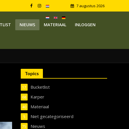
7 augustus 2026
TLIST
NIEUWS
MATERIAAL
INLOGGEN
Topics
Bucketlist
17
Karper
68
Materiaal
40
Niet gecategoriseerd
5
Nieuws
75