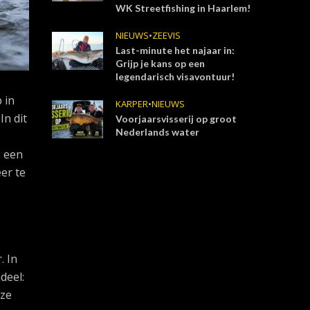
WK Streetfishing in Haarlem!
NIEUWS
•
ZEEVIS
Last-minute het najaar in:
Grijp je kans op een
legendarisch visavontuur!
 in
KARPER
•
NIEUWS
In dit
Voorjaarsvisserij op groot
Nederlands water
p een
er te
. In
deel:
 ze