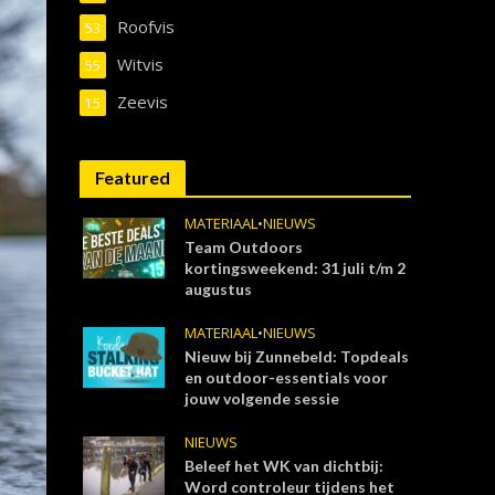
Roofvis
53
Witvis
55
Zeevis
15
Featured
MATERIAAL
•
NIEUWS
Team Outdoors
kortingsweekend: 31 juli t/m 2
augustus
MATERIAAL
•
NIEUWS
Nieuw bij Zunnebeld: Topdeals
en outdoor-essentials voor
jouw volgende sessie
NIEUWS
Beleef het WK van dichtbij:
Word controleur tijdens het