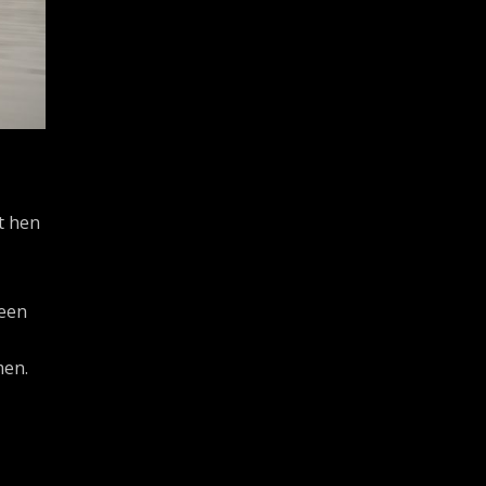
t hen
 een
men.