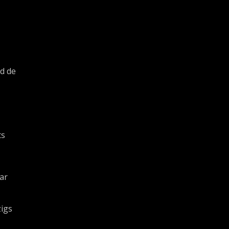
nd de
ts
ar
zigs