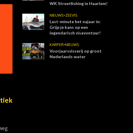
WK Streetfishing in Haarlem!
NIEUWS
•
ZEEVIS
Last-minute het najaar in:
Grijp je kans op een
legendarisch visavontuur!
KARPER
•
NIEUWS
Voorjaarsvisserij op groot
Nederlands water
tiek
 weg