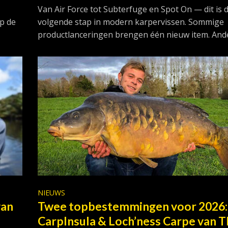
Van Air Force tot Subterfuge en Spot On — dit is 
op de
volgende stap in modern karpervissen. Sommige
productlanceringen brengen één nieuw item. Ander
NIEUWS
van
Twee topbestemmingen voor 2026:
CarpInsula & Loch’ness Carpe van T