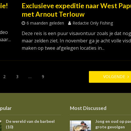
ie!
Exclusieve expeditie naar West Pap
met Arnout Terlouw
6 maanden geleden
Redactie Only Fishing
ideo
Deze reis is een puur visavontuur zoals je dat no
ar...
maar zelden ziet. In november ga je acht volle vi
maken op twee afgelegen locaties in...
2
3
…
9
VOLGENDE
pular
Most Discussed
De wereld van de barbeel
Jong en oud op pa
(10)
grote gevolgen