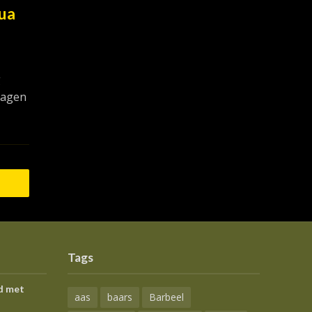
ua
g
sdagen
Tags
d met
aas
baars
Barbeel