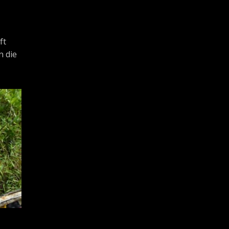
ft
n die