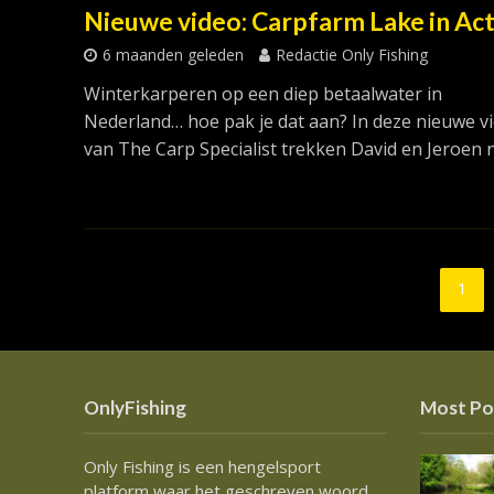
Nieuwe video: Carpfarm Lake in Act
6 maanden geleden
Redactie Only Fishing
Winterkarperen op een diep betaalwater in
Nederland… hoe pak je dat aan? In deze nieuwe v
van The Carp Specialist trekken David en Jeroen na
1
OnlyFishing
Most Po
Only Fishing is een hengelsport
platform waar het geschreven woord