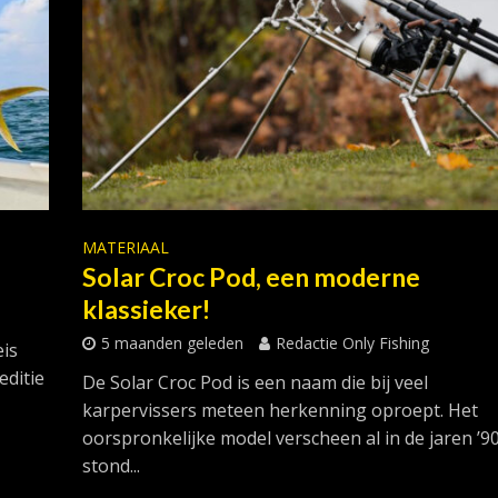
MATERIAAL
Solar Croc Pod, een moderne
klassieker!
5 maanden geleden
Redactie Only Fishing
is
ditie
De Solar Croc Pod is een naam die bij veel
karpervissers meteen herkenning oproept. Het
oorspronkelijke model verscheen al in de jaren ’9
stond...