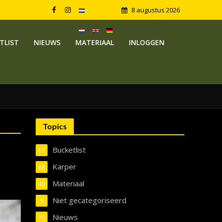
8 augustus 2026
TLIST
NIEUWS
MATERIAAL
INLOGGEN
Topics
Bucketlist
17
Karper
68
Materiaal
40
Niet gecategoriseerd
5
Nieuws
75