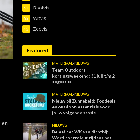
Roofvis
53
Witvis
55
Zeevis
15
Featured
MATERIAAL
•
NIEUWS
Team Outdoors
kortingsweekend: 31 juli t/m 2
augustus
MATERIAAL
•
NIEUWS
Nieuw bij Zunnebeld: Topdeals
en outdoor-essentials voor
jouw volgende sessie
0 en
NIEUWS
Beleef het WK van dichtbij:
Word controleur tijdens het