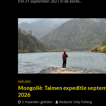
t/m 21 september 2027 in de beste...
NIEUWS
Mongolië: Taimen expeditie septe
2026
5 maanden geleden
Redactie Only Fishing