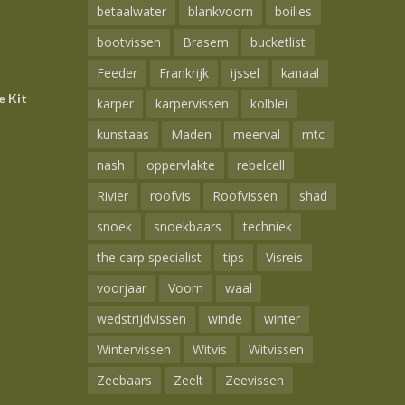
betaalwater
blankvoorn
boilies
bootvissen
Brasem
bucketlist
Feeder
Frankrijk
ijssel
kanaal
e Kit
karper
karpervissen
kolblei
kunstaas
Maden
meerval
mtc
nash
oppervlakte
rebelcell
Rivier
roofvis
Roofvissen
shad
snoek
snoekbaars
techniek
the carp specialist
tips
Visreis
voorjaar
Voorn
waal
wedstrijdvissen
winde
winter
Wintervissen
Witvis
Witvissen
Zeebaars
Zeelt
Zeevissen