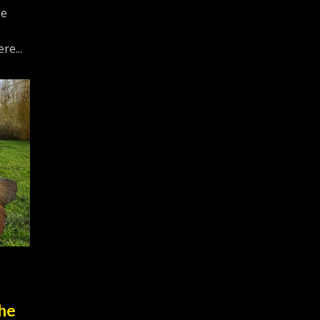
de
e...
he