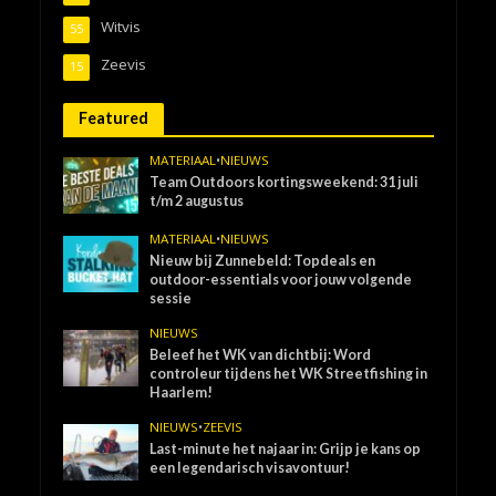
Witvis
55
Zeevis
15
Featured
MATERIAAL
•
NIEUWS
Team Outdoors kortingsweekend: 31 juli
t/m 2 augustus
MATERIAAL
•
NIEUWS
Nieuw bij Zunnebeld: Topdeals en
outdoor-essentials voor jouw volgende
sessie
NIEUWS
Beleef het WK van dichtbij: Word
controleur tijdens het WK Streetfishing in
Haarlem!
NIEUWS
•
ZEEVIS
Last-minute het najaar in: Grijp je kans op
een legendarisch visavontuur!