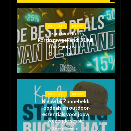
MATERIAAL
NIEUWS
Team Outdoors
kortingsweekend: 31 juli
t/m 2 augustus
1 week geleden
MATERIAAL
NIEUWS
Nieuw bij Zunnebeld:
Topdeals en outdoor-
essentials voor jouw
volgende sessie
3 weken geleden