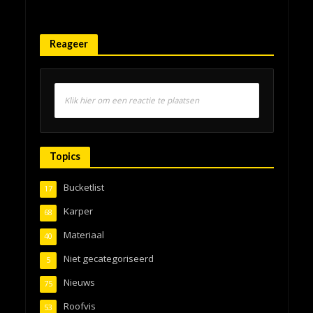
Reageer
Klik hier om een reactie te plaatsen
Topics
Bucketlist
17
Karper
68
Materiaal
40
Niet gecategoriseerd
5
Nieuws
75
Roofvis
53