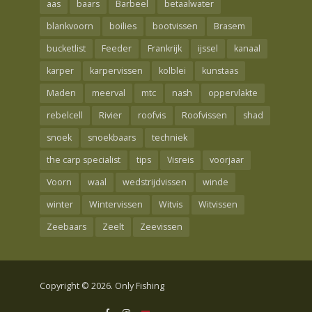
aas
baars
Barbeel
betaalwater
blankvoorn
boilies
bootvissen
Brasem
bucketlist
Feeder
Frankrijk
ijssel
kanaal
karper
karpervissen
kolblei
kunstaas
Maden
meerval
mtc
nash
oppervlakte
rebelcell
Rivier
roofvis
Roofvissen
shad
snoek
snoekbaars
techniek
the carp specialist
tips
Visreis
voorjaar
Voorn
waal
wedstrijdvissen
winde
winter
Wintervissen
Witvis
Witvissen
Zeebaars
Zeelt
Zeevissen
Copyright © 2026. Only Fishing