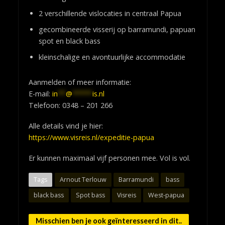
2 verschillende vislocaties in centraal Papua
gecombineerde visserij op barramundi, papuan
spot en black bass
kleinschalige en avontuurlijke accommodatie
Aanmelden of meer informatie:
E-mail:
in
**
@
*****
is.nl
Telefoon: 0348 – 201 266
Alle details vind je hier:
https://www.visreis.nl/expeditie-papua
Er kunnen maximaal vijf personen mee. Vol is vol.
Tags
Arnout Terlouw
Barramundi
bass
black bass
Spot bass
Visreis
West-papua
Misschien ben je ook geïnteresseerd in dit..