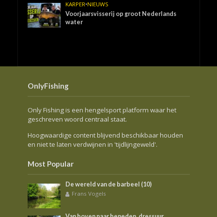
KARPER
•
NIEUWS
Voorjaarsvisserij op groot Nederlands
water
OnlyFishing
Only Fishing is een hengelsport platform waar het
geschreven woord centraal staat.
Hoogwaardige content blijvend beschikbaar houden
en niet te laten verdwijnen in 'tijdlijngeweld'.
Most Popular
De wereld van de barbeel (10)
Frans Vogels
Van boven naar beneden, dressuur