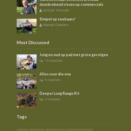
doorbrekend vissen op commercials
Arnout Terlouw
Simpel op zeebaars!
Martijn Dekkers
Most Discussed
Jong en oud op pad met grote gevolgen
13 reacties
Alles voor die ene
5 reacties
Deeper Long Range Kit
2 reacties
Tags