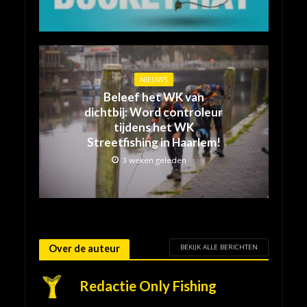
NIEUWS
Beleef het WK van
dichtbij: Word controleur
tijdens het WK
Streetfishing in Haarlem!
3 weken geleden
BEKIJK ALLE BERICHTEN
Over de auteur
Redactie Only Fishing