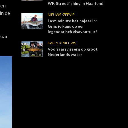
WK Streetfishing in Haarlem!
een
in de
NIEUWS
•
ZEEVIS
Last-minute het najaar in:
Grijp je kans op een
legendarisch visavontuur!
waar
KARPER
•
NIEUWS
Voorjaarsvisserij op groot
Nederlands water