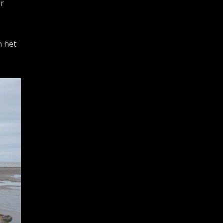
er
n het