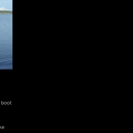
r boot
jke