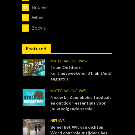
Roofvis
53
Witvis
55
Zeevis
15
Featured
MATERIAAL
•
NIEUWS
Team Outdoors
kortingsweekend: 31 juli t/m 2
augustus
MATERIAAL
•
NIEUWS
Nieuw bij Zunnebeld: Topdeals
en outdoor-essentials voor
jouw volgende sessie
NIEUWS
Beleef het WK van dichtbij:
Word controleur tijdens het