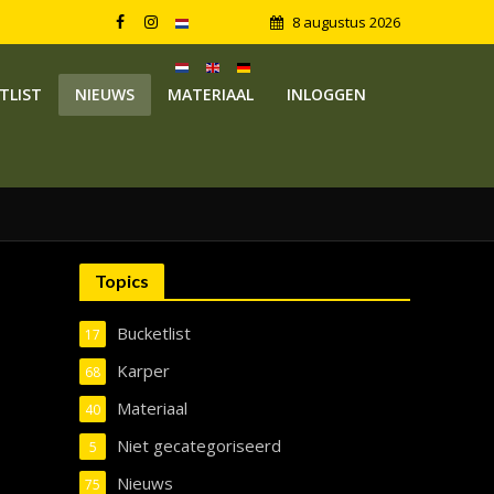
8 augustus 2026
TLIST
NIEUWS
MATERIAAL
INLOGGEN
Topics
Bucketlist
17
Karper
68
Materiaal
40
Niet gecategoriseerd
5
Nieuws
75