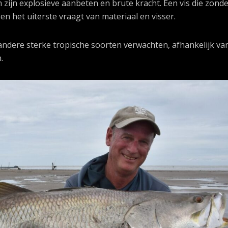
zijn explosieve aanbeten en brute kracht. Een vis die zond
en het uiterste vraagt van materiaal en visser.
andere sterke tropische soorten verwachten, afhankelijk va
.