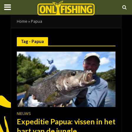
Home
»
Papua
Tag - Papua
NIEUWS
Expeditie Papua: vissen in het
hart van de jungle