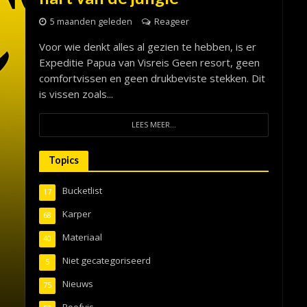
5 maanden geleden
Reageer
Voor wie denkt alles al gezien te hebben, is er
Expeditie Papua van Visreis Geen resort, geen
comfortvissen en geen drukbeviste stekken. Dit
is vissen zoals...
LEES MEER...
Topics
Bucketlist
17
Karper
68
Materiaal
40
Niet gecategoriseerd
5
Nieuws
75
Roofvis