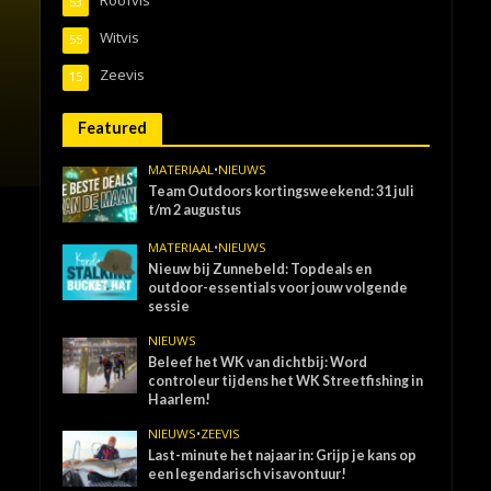
53
Witvis
55
Zeevis
15
Featured
MATERIAAL
•
NIEUWS
Team Outdoors kortingsweekend: 31 juli
t/m 2 augustus
MATERIAAL
•
NIEUWS
Nieuw bij Zunnebeld: Topdeals en
outdoor-essentials voor jouw volgende
sessie
NIEUWS
Beleef het WK van dichtbij: Word
controleur tijdens het WK Streetfishing in
Haarlem!
NIEUWS
•
ZEEVIS
Last-minute het najaar in: Grijp je kans op
een legendarisch visavontuur!