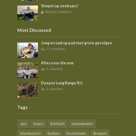
Simpel op zeebaars!
Martijn Dekkers
Most Discussed
Jong en oud op pad met grote gevolgen
13 reacties
Alles voor die ene
5 reacties
Deeper Long Range Kit
2 reacties
Tags
aas
baars
Barbeel
betaalwater
blankvoorn
boilies
bootvissen
Brasem