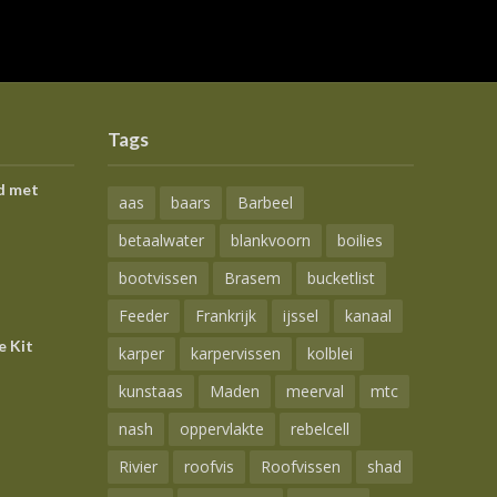
Tags
d met
aas
baars
Barbeel
betaalwater
blankvoorn
boilies
bootvissen
Brasem
bucketlist
Feeder
Frankrijk
ijssel
kanaal
e Kit
karper
karpervissen
kolblei
kunstaas
Maden
meerval
mtc
nash
oppervlakte
rebelcell
Rivier
roofvis
Roofvissen
shad