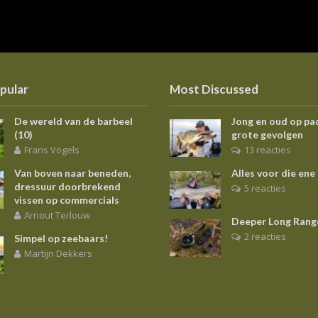
pular
Most Discussed
De wereld van de barbeel
Jong en oud op pa
(10)
grote gevolgen
Frans Vogels
13 reacties
Van boven naar beneden,
Alles voor die ene
dressuur doorbrekend
5 reacties
vissen op commercials
Arnout Terlouw
Deeper Long Rang
2 reacties
Simpel op zeebaars!
Martijn Dekkers