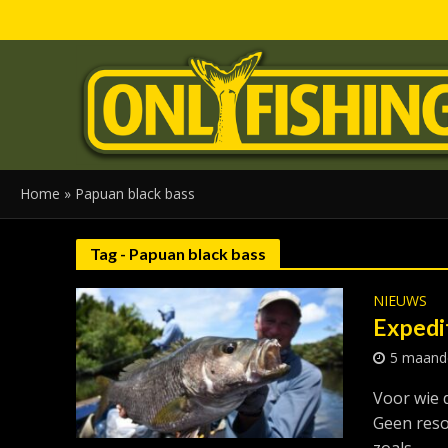
Home
»
Papuan black bass
Tag - Papuan black bass
NIEUWS
Expedit
5 maand
Voor wie d
Geen reso