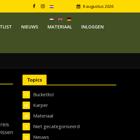
8 augustus 2026
TLIST
NIEUWS
MATERIAAL
INLOGGEN
Topics
Bucketlist
17
Karper
68
Materiaal
40
reis
Niet gecategoriseerd
5
vissen
Nieuws
75