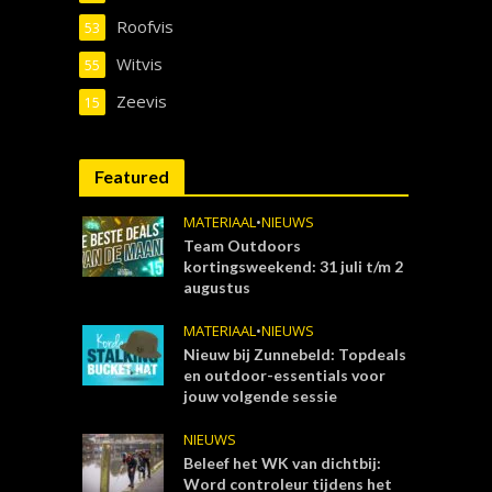
Roofvis
53
Witvis
55
Zeevis
15
Featured
MATERIAAL
•
NIEUWS
Team Outdoors
kortingsweekend: 31 juli t/m 2
augustus
MATERIAAL
•
NIEUWS
Nieuw bij Zunnebeld: Topdeals
en outdoor-essentials voor
jouw volgende sessie
NIEUWS
Beleef het WK van dichtbij:
Word controleur tijdens het