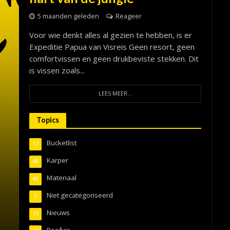
5 maanden geleden
Reageer
Voor wie denkt alles al gezien te hebben, is er
Expeditie Papua van Visreis Geen resort, geen
comfortvissen en geen drukbeviste stekken. Dit
is vissen zoals...
LEES MEER...
Topics
Bucketlist
17
Karper
68
Materiaal
40
Niet gecategoriseerd
5
Nieuws
75
Roofvis