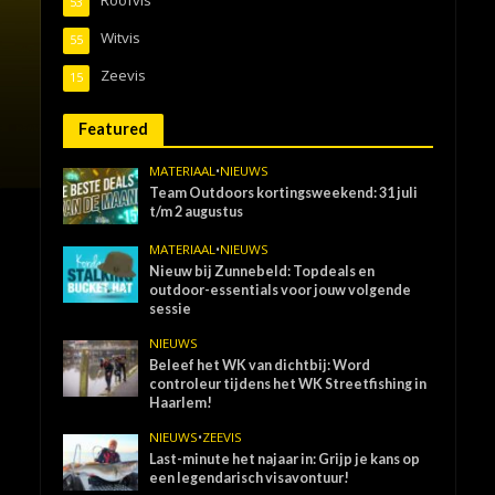
53
Witvis
55
Zeevis
15
Featured
MATERIAAL
•
NIEUWS
Team Outdoors kortingsweekend: 31 juli
t/m 2 augustus
MATERIAAL
•
NIEUWS
Nieuw bij Zunnebeld: Topdeals en
outdoor-essentials voor jouw volgende
sessie
NIEUWS
Beleef het WK van dichtbij: Word
controleur tijdens het WK Streetfishing in
Haarlem!
NIEUWS
•
ZEEVIS
Last-minute het najaar in: Grijp je kans op
een legendarisch visavontuur!