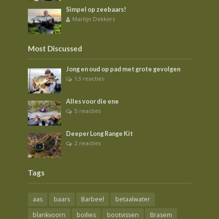
Simpel op zeebaars!
Martijn Dekkers
Most Discussed
Jong en oud op pad met grote gevolgen
13 reacties
Alles voor die ene
5 reacties
Deeper Long Range Kit
2 reacties
Tags
aas
baars
Barbeel
betaalwater
blankvoorn
boilies
bootvissen
Brasem