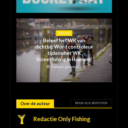
NIEUWS
Beleef het WK van
dichtbij: Word controleur
tijdens het WK
Streetfishing in Haarlem!
3 weken geleden
BEKIJK ALLE BERICHTEN
Over de auteur
Redactie Only Fishing