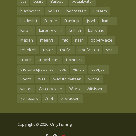
aas
baars
Barbeel
betaalwater
blankvoorn
boilies
bootvissen
Brasem
bucketlist
Feeder
Frankrijk
ijssel
kanaal
karper
karpervissen
kolblei
kunstaas
Maden
meerval
mtc
nash
oppervlakte
rebelcell
Rivier
roofvis
Roofvissen
shad
snoek
snoekbaars
techniek
the carp specialist
tips
Visreis
voorjaar
Voorn
waal
wedstrijdvissen
winde
winter
Wintervissen
Witvis
Witvissen
Zeebaars
Zeelt
Zeevissen
Copyright © 2026. Only Fishing