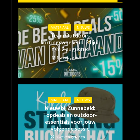
MATERIAAL
NIEUWS
Team Outdoors
kortingsweekend: 31 juli
t/m 2 augustus
1 week geleden
MATERIAAL
NIEUWS
Nieuw bij Zunnebeld:
Topdeals en outdoor-
essentials voor jouw
volgende sessie
3 weken geleden