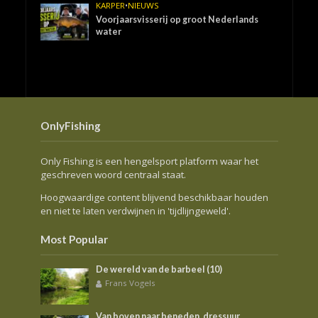
KARPER
•
NIEUWS
Voorjaarsvisserij op groot Nederlands
water
OnlyFishing
Only Fishing is een hengelsport platform waar het
geschreven woord centraal staat.
Hoogwaardige content blijvend beschikbaar houden
en niet te laten verdwijnen in 'tijdlijngeweld'.
Most Popular
De wereld van de barbeel (10)
Frans Vogels
Van boven naar beneden, dressuur