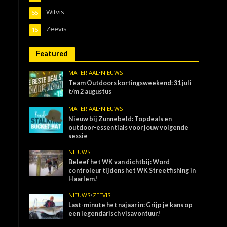
Witvis
55
Zeevis
15
Featured
MATERIAAL
•
NIEUWS
Team Outdoors kortingsweekend: 31 juli
t/m 2 augustus
MATERIAAL
•
NIEUWS
Nieuw bij Zunnebeld: Topdeals en
outdoor-essentials voor jouw volgende
sessie
NIEUWS
Beleef het WK van dichtbij: Word
controleur tijdens het WK Streetfishing in
Haarlem!
NIEUWS
•
ZEEVIS
Last-minute het najaar in: Grijp je kans op
een legendarisch visavontuur!