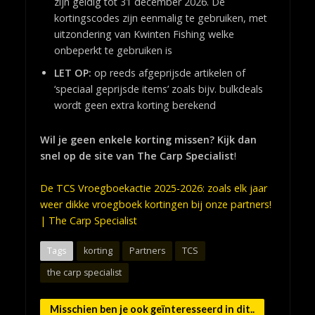
zijn geldig tot 31 december 2026. De
kortingscodes zijn eenmalig te gebruiken, met
uitzondering van Kwinten Fishing welke
onbeperkt te gebruiken is
LET OP:
op reeds afgeprijsde artikelen of
‘speciaal geprijsde items’ zoals bijv. bulkdeals
wordt geen extra korting berekend
Wil je geen enkele korting missen? Kijk dan
snel op de site van The Carp Specialist
!
De TCS Vroegboekactie 2025-2026: zoals elk jaar
weer dikke vroegboek kortingen bij onze partners!
| The Carp Specialist
Tags
korting
Partners
TCS
the carp specialist
Misschien ben je ook geïnteresseerd in dit..