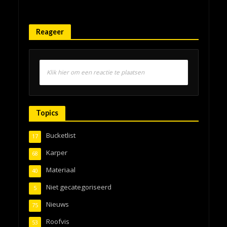
Reageer
Klik hier om een reactie te plaatsen
Topics
Bucketlist
17
Karper
68
Materiaal
40
Niet gecategoriseerd
5
Nieuws
75
Roofvis
53