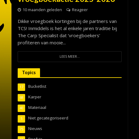
10 maanden geleden
Reageer
Dikke vroegboek kortingen bij de partners van
TCS! Inmiddels is het al enkele jaren traditie bij
The Carp Specialist dat ‘vroegboekers’
profiteren van mooie...
LEES MEER...
Topics
Bucketlist
17
Karper
68
Materiaal
40
Niet gecategoriseerd
5
Nieuws
75
Roofvis