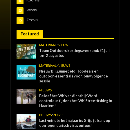
53
Witvis
55
Zeevis
15
Featured
MATERIAAL
•
NIEUWS
Team Outdoors kortingsweekend: 31 juli
t/m 2 augustus
MATERIAAL
•
NIEUWS
Nieuw bij Zunnebeld: Topdeals en
outdoor-essentials voor jouw volgende
sessie
NIEUWS
Beleef het WK van dichtbij: Word
controleur tijdens het WK Streetfishing in
Haarlem!
NIEUWS
•
ZEEVIS
Last-minute het najaar in: Grijp je kans op
een legendarisch visavontuur!