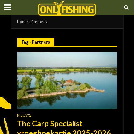
Home
»
Partners
Tag - Partners
NIEUWS
The Carp Specialist
vroegboekactie 2025-2026