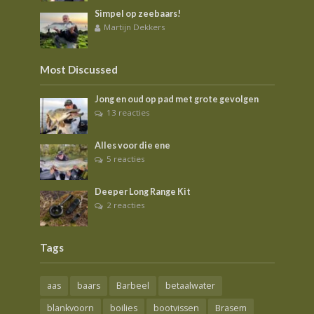
Simpel op zeebaars!
Martijn Dekkers
Most Discussed
Jong en oud op pad met grote gevolgen
13 reacties
Alles voor die ene
5 reacties
Deeper Long Range Kit
2 reacties
Tags
aas
baars
Barbeel
betaalwater
blankvoorn
boilies
bootvissen
Brasem