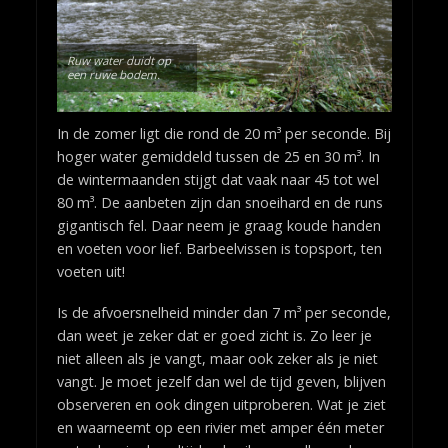
Ruw water duidt op
een ruwe bodem.
In de zomer ligt die rond de 20 m³ per seconde. Bij
hoger water gemiddeld tussen de 25 en 30 m³. In
de wintermaanden stijgt dat vaak naar 45 tot wel
80 m³. De aanbeten zijn dan snoeihard en de runs
gigantisch fel. Daar neem je graag koude handen
en voeten voor lief. Barbeelvissen is topsport, ten
voeten uit!
Is de afvoersnelheid minder dan 7 m³ per seconde,
dan weet je zeker dat er goed zicht is. Zo leer je
niet alleen als je vangt, maar ook zeker als je niet
vangt. Je moet jezelf dan wel de tijd geven, blijven
observeren en ook dingen uitproberen. Wat je ziet
en waarneemt op een rivier met amper één meter