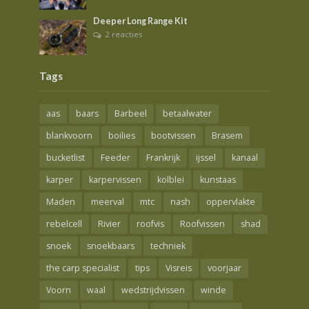
Deeper Long Range Kit
2 reacties
Tags
aas
baars
Barbeel
betaalwater
blankvoorn
boilies
bootvissen
Brasem
bucketlist
Feeder
Frankrijk
ijssel
kanaal
karper
karpervissen
kolblei
kunstaas
Maden
meerval
mtc
nash
oppervlakte
rebelcell
Rivier
roofvis
Roofvissen
shad
snoek
snoekbaars
techniek
the carp specialist
tips
Visreis
voorjaar
Voorn
waal
wedstrijdvissen
winde