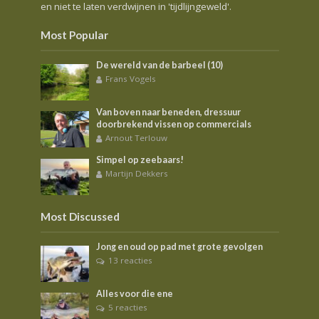
en niet te laten verdwijnen in 'tijdlijngeweld'.
Most Popular
De wereld van de barbeel (10)
Frans Vogels
Van boven naar beneden, dressuur
doorbrekend vissen op commercials
Arnout Terlouw
Simpel op zeebaars!
Martijn Dekkers
Most Discussed
Jong en oud op pad met grote gevolgen
13 reacties
Alles voor die ene
5 reacties