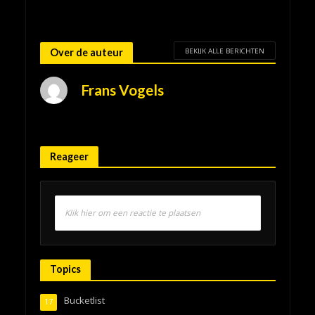
BEKIJK ALLE BERICHTEN
Over de auteur
Frans Vogels
Reageer
Klik hier om een reactie te plaatsen
Topics
Bucketlist
17