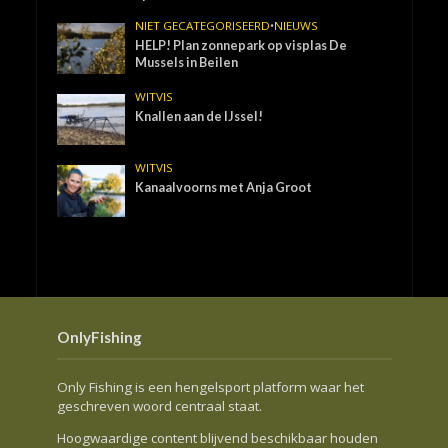
NIET GECATEGORISEERD
•
NIEUWS
HELP! Plan zonnepark op visplas De
Mussels in Beilen
WITVIS
Knallen aan de IJssel!
WITVIS
Kanaalvoorns met Anja Groot
OnlyFishing
Only Fishing is een hengelsport platform waar het
geschreven woord centraal staat.
Hoogwaardige content blijvend beschikbaar houden