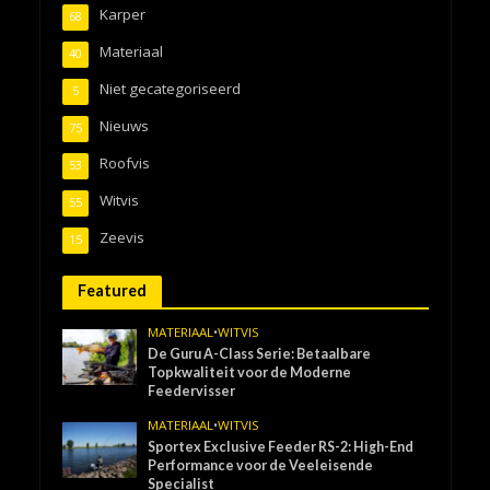
Karper
68
Materiaal
40
Niet gecategoriseerd
5
Nieuws
75
Roofvis
53
Witvis
55
Zeevis
15
Featured
MATERIAAL
•
WITVIS
De Guru A-Class Serie: Betaalbare
Topkwaliteit voor de Moderne
Feedervisser
MATERIAAL
•
WITVIS
Sportex Exclusive Feeder RS-2: High-End
Performance voor de Veeleisende
Specialist