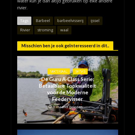
water kun je dan altijd gebruiken op elke andere
rivier.
Tags
Barbeel
barbeelvisserij
ijssel
Rivier
stroming
waal
Misschien ben je ook geïnteresseerd in dit..
MATERIAAL
WITVIS
De Guru A-Class Serie:
Betaalbare Topkwaliteit
voor de Moderne
Feedervisser
1 maand geleden