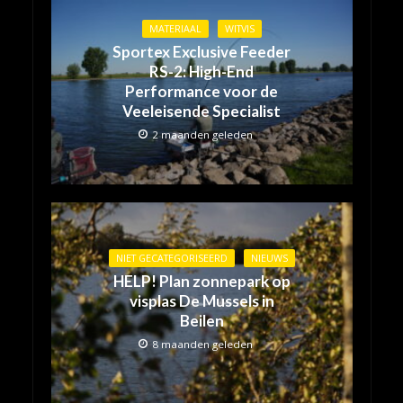
MATERIAAL
WITVIS
Sportex Exclusive Feeder
RS-2: High-End
Performance voor de
Veeleisende Specialist
2 maanden geleden
NIET GECATEGORISEERD
NIEUWS
HELP! Plan zonnepark op
visplas De Mussels in
Beilen
8 maanden geleden