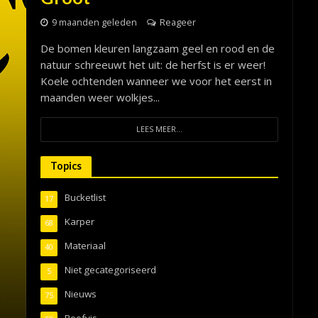
9 maanden geleden
Reageer
De bomen kleuren langzaam geel en rood en de
natuur schreeuwt het uit: de herfst is er weer!
Koele ochtenden wanneer we voor het eerst in
maanden weer wolkjes...
LEES MEER...
Topics
Bucketlist
17
Karper
68
Materiaal
40
Niet gecategoriseerd
5
Nieuws
75
Roofvis