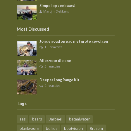
Simpel op zeebaars!
Martijn Dekkers
Most Discussed
Jong en oud op pad met grote gevolgen
13 reacties
Alles voor die ene
5 reacties
Deeper Long Range Kit
2 reacties
Tags
aas
baars
Barbeel
betaalwater
blankvoorn
boilies
bootvissen
Brasem