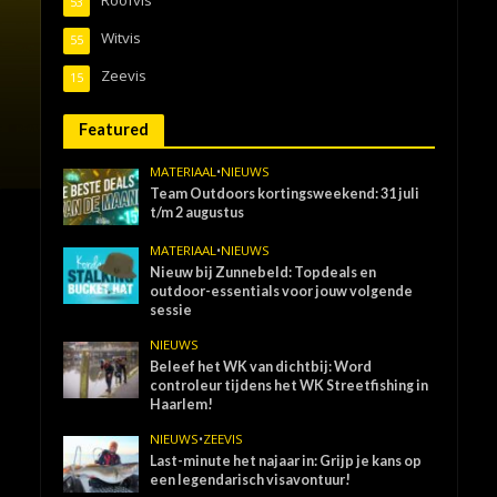
53
Witvis
55
Zeevis
15
Featured
MATERIAAL
•
NIEUWS
Team Outdoors kortingsweekend: 31 juli
t/m 2 augustus
MATERIAAL
•
NIEUWS
Nieuw bij Zunnebeld: Topdeals en
outdoor-essentials voor jouw volgende
sessie
NIEUWS
Beleef het WK van dichtbij: Word
controleur tijdens het WK Streetfishing in
Haarlem!
NIEUWS
•
ZEEVIS
Last-minute het najaar in: Grijp je kans op
een legendarisch visavontuur!