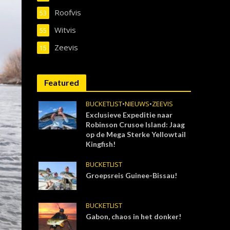
Roofvis
53
Witvis
55
Zeevis
15
Featured
BUCKETLIST
•
NIEUWS
•
ZEEVIS
Exclusieve Expeditie naar
Robinson Crusoe Island: Jaag
op de Mega Sterke Yellowtail
Kingfish!
BUCKETLIST
Groepsreis Guinee-Bissau!
BUCKETLIST
Gabon, chaos in het donker!