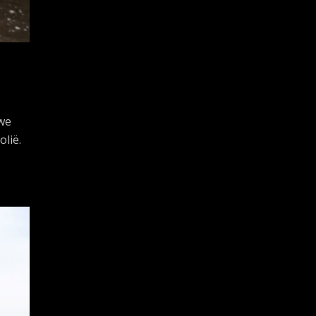
e
 we
lië.