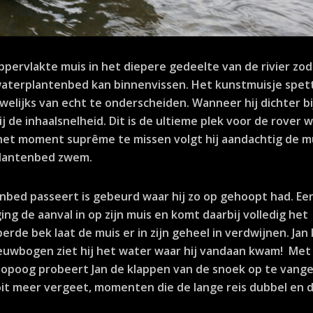
oppervlakte muis in het diepere gedeelte van de rivier zod
 waterplantenbed kan binnenvissen. Het kunstmuisje spet
uwelijks van echt te onderscheiden. Wanneer hij dichter bi
 de inhaalsnelheid. Dit is de ultieme plek voor de rover 
m het moment suprême te missen volgt hij aandachtig de m
plantenbed zwem.
enbed passeert is gebeurd waar hij zo op gehoopt had. Ee
ng de aanval in op zijn muis en komt daarbij volledig het
erde bek laat de muis er in zijn geheel in verdwijnen. Jan 
 kieuwbogen ziet hij het water waar hij vandaan kwam! Met
 topoog probeert Jan de klappen van de snoek op te vange
oit meer vergeet, momenten die de lange reis dubbel en 