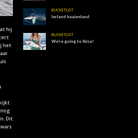
BUCKETLIST
Ierland haaienland
at hij
BUCKETLIST
tert
We’re going to Ibiza!
j het
waar
uis
n
kijkt
 nog
n. Dit
dwars