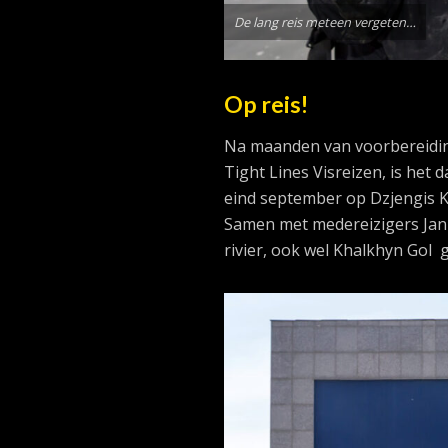
De lang reis meteen vergeten…
Op reis!
Na maanden van voorbereiding
Tight Lines Visreizen, is het 
eind september op Dzjengis K
Samen met medereizigers Jan 
rivier, ook wel Khalkhyn Gol