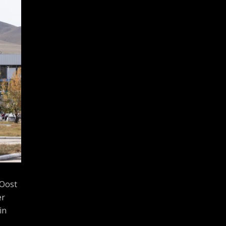
 Oost
er
in