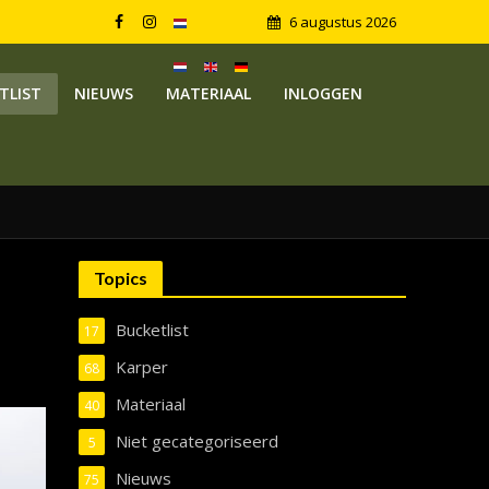
6 augustus 2026
TLIST
NIEUWS
MATERIAAL
INLOGGEN
Topics
Bucketlist
17
Karper
68
Materiaal
40
Niet gecategoriseerd
5
Nieuws
75