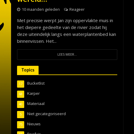
10 maanden geleden
Reageer
Met precisie werpt Jan zijn oppervlakte muis in
het diepere gedeelte van de rivier zodat hij
deze uiteindelijk langs een waterplantenbed kan
binnenvissen. Het...
LEES MEER...
Topics
Bucketlist
17
Karper
68
Materiaal
40
Niet gecategoriseerd
5
Nieuws
75
Roofvis