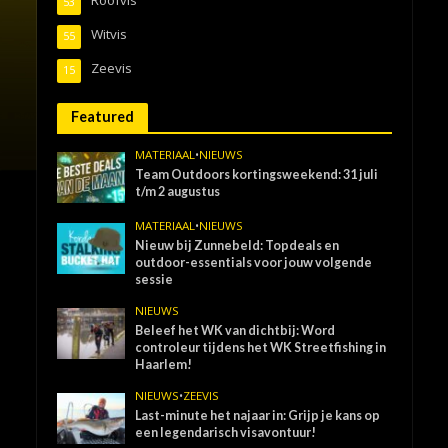
53
Witvis
55
Zeevis
15
Featured
MATERIAAL
•
NIEUWS
Team Outdoors kortingsweekend: 31 juli
t/m 2 augustus
MATERIAAL
•
NIEUWS
Nieuw bij Zunnebeld: Topdeals en
outdoor-essentials voor jouw volgende
sessie
NIEUWS
Beleef het WK van dichtbij: Word
controleur tijdens het WK Streetfishing in
Haarlem!
NIEUWS
•
ZEEVIS
Last-minute het najaar in: Grijp je kans op
een legendarisch visavontuur!