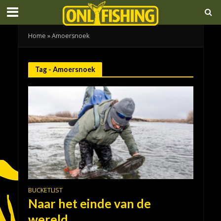
Home
»
Amoersnoek
Tag - Amoersnoek
BUCKETLIST
Naar het einde van de
wereld…