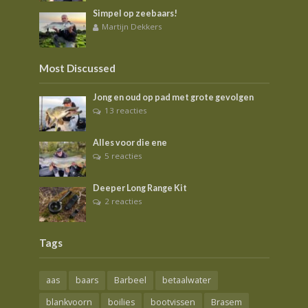
Simpel op zeebaars!
Martijn Dekkers
Most Discussed
Jong en oud op pad met grote gevolgen
13 reacties
Alles voor die ene
5 reacties
Deeper Long Range Kit
2 reacties
Tags
aas
baars
Barbeel
betaalwater
blankvoorn
boilies
bootvissen
Brasem