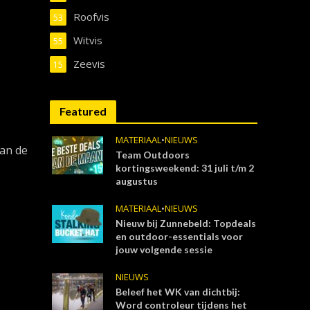
Roofvis
53
Witvis
55
Zeevis
15
Featured
MATERIAAL
•
NIEUWS
van de
Team Outdoors
kortingsweekend: 31 juli t/m 2
augustus
MATERIAAL
•
NIEUWS
Nieuw bij Zunnebeld: Topdeals
en outdoor-essentials voor
jouw volgende sessie
NIEUWS
Beleef het WK van dichtbij:
Word controleur tijdens het