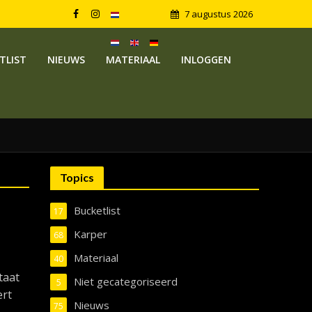
7 augustus 2026
TLIST
NIEUWS
MATERIAAL
INLOGGEN
Topics
Bucketlist
17
Karper
68
Materiaal
40
taat
Niet gecategoriseerd
5
ert
Nieuws
75