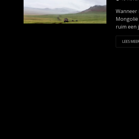
Wanneer i
Mongolië w
ruim een j
LEES MEER