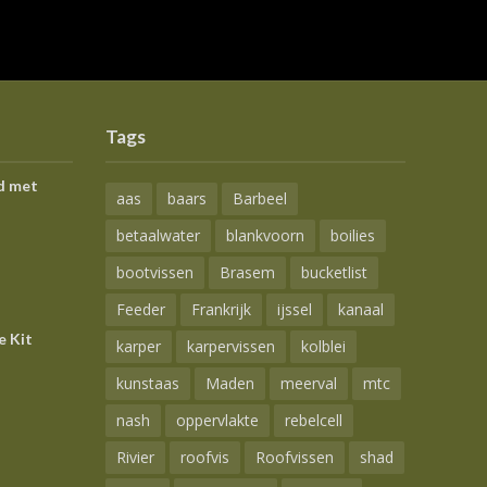
Tags
d met
aas
baars
Barbeel
betaalwater
blankvoorn
boilies
bootvissen
Brasem
bucketlist
Feeder
Frankrijk
ijssel
kanaal
e Kit
karper
karpervissen
kolblei
kunstaas
Maden
meerval
mtc
nash
oppervlakte
rebelcell
Rivier
roofvis
Roofvissen
shad