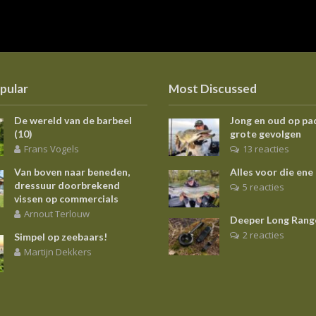
pular
Most Discussed
De wereld van de barbeel
Jong en oud op pa
(10)
grote gevolgen
Frans Vogels
13 reacties
Van boven naar beneden,
Alles voor die ene
dressuur doorbrekend
5 reacties
vissen op commercials
Arnout Terlouw
Deeper Long Rang
2 reacties
Simpel op zeebaars!
Martijn Dekkers