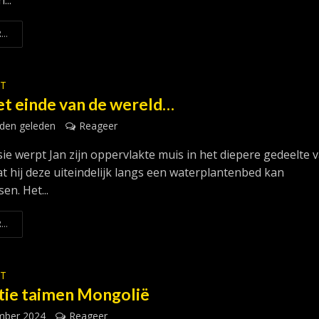
...
...
ST
et einde van de wereld…
den geleden
Reageer
sie werpt Jan zijn oppervlakte muis in het diepere gedeelte 
at hij deze uiteindelijk langs een waterplantenbed kan
en. Het...
...
ST
tie taimen Mongolië
mber 2024
Reageer