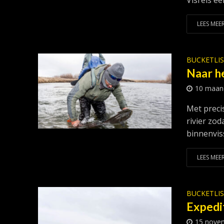
Visreis een
LEES MEER
BUCKETLI
Naar h
10 maan
Met preci
rivier zod
binnenviss
LEES MEER
BUCKETLI
Expedi
15 nove