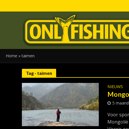
Home
»
taimen
Tag - taimen
NIEUWS
Mongol
5 maand
Voor sport
Mongolië 