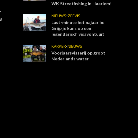
WK Streetfishing in Haarlem!
-
NIEUWS
•
ZEEVIS
a
Last-minute het najaar in:
Grijp je kans op een
legendarisch visavontuur!
KARPER
•
NIEUWS
Voorjaarsvisserij op groot
Nederlands water