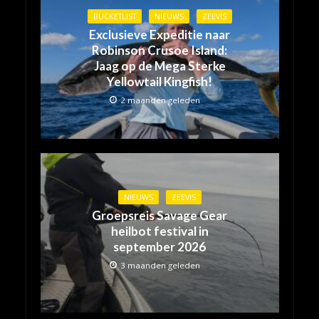
BUCKETLIST
NIEUWS
ZEEVIS
Exclusieve Expeditie naar
Robinson Crusoe Island:
Jaag op de Mega Sterke
Yellowtail Kingfish!
2 maanden geleden
NIEUWS
ZEEVIS
Groepsreis Savage Gear
heilbot festival in
september 2026
3 maanden geleden