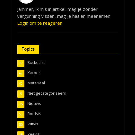
Jammer, ik mis in artikel: mag je zonder
vergunning vissen, mag je haaien meenemen
Login om te reageren
Topics
Bucketlist
17
Karper
68
Materiaal
40
Niet gecategoriseerd
5
Nieuws
75
Roofvis
53
Witvis
55
Zeevis
15