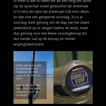
of meer is aan te raden net als een longcast spoel.
Op de spoel kan zowel gevlochten lijn (minimaal
0.12 mm) als nylon lijn (minimaal 0.28 mm) zitten,
en dan met een getaperde voorslag. Zo is je
voorslag sterk genoeg om de klap van het zware
(anker)lood op te vangen tijdens de worp, maar
dun genoeg voor een kleine voorslagknoop (en
dus minder vuil op de knoop) en minder
wrijvingsweerstand.
Links: Het topmodel
strandhengel van
Tubertini: de R18 –
superstrak, sterk en
licht.
Rechts: De favoriete
nylon van het team –
zowel als lood- als
onderlijn.