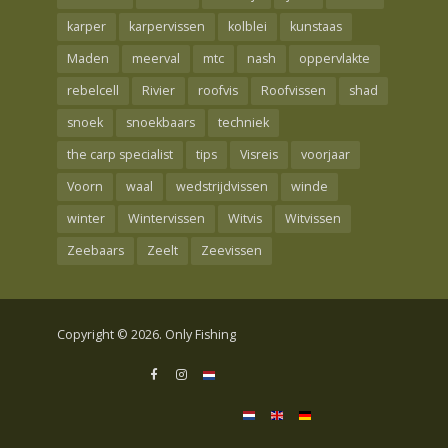
karper
karpervissen
kolblei
kunstaas
Maden
meerval
mtc
nash
oppervlakte
rebelcell
Rivier
roofvis
Roofvissen
shad
snoek
snoekbaars
techniek
the carp specialist
tips
Visreis
voorjaar
Voorn
waal
wedstrijdvissen
winde
winter
Wintervissen
Witvis
Witvissen
Zeebaars
Zeelt
Zeevissen
Copyright © 2026. Only Fishing