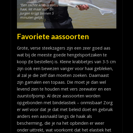
“Een zachte krab is een
haai, let maar op!” En
Jurgen krijgt binnen 5
minuten gelijk.
Favoriete aassoorten
Grote, verse steekzagers zijn een zeer goed aas
wat bij de meeste goede hengelsportzaken te
koop (te bestellen) is. Kleine krabbetjes van 3-5 cm
zijn ook een bewezen vanger voor haai gebleken,
al zal je die zelf dan moeten zoeken. Daarnaast
zijn garnalen een topaas. Die moet je dan wel
levend zien te houden met vers zeewater en een
zuurstofpomp. Al deze aassoorten worden
opgebonden met bindelastiek – onmisbaar! Zorg
er wel voor dat je dat met beleid doet en gebruik
anders een aasnaald langs de haak als
bescherming, die je na het opbinden er weer
onder uittrekt, wat voorkomt dat het elastiek het