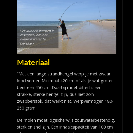
Ver kunnen werpen is
essentieel om het
diepere water te
bereiken.
Materiaal
“Met een lange strandhengel werp je met zwaar
lood verder. Minimaal 420 cm of als je wat groter
bent een 450 cm. Daarbij moet dit echt een
strakke, sterke hengel zijn, dus niet zo’n
zwabberstok, dat werkt niet. Werpvermogen 180-
250 gram.
De molen moet logischerwijs zoutwaterbestendig,
sterk en snel zijn. Een inhaalcapaciteit van 100 cm