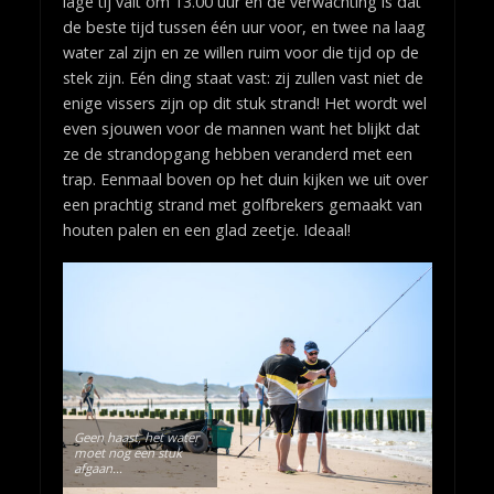
lage tij valt om 13.00 uur en de verwachting is dat
de beste tijd tussen één uur voor, en twee na laag
water zal zijn en ze willen ruim voor die tijd op de
stek zijn. Eén ding staat vast: zij zullen vast niet de
enige vissers zijn op dit stuk strand! Het wordt wel
even sjouwen voor de mannen want het blijkt dat
ze de strandopgang hebben veranderd met een
trap. Eenmaal boven op het duin kijken we uit over
een prachtig strand met golfbrekers gemaakt van
houten palen en een glad zeetje. Ideaal!
Geen haast, het water
moet nog een stuk
afgaan…