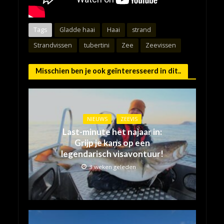
Tags
Gladde haai
Haai
strand
Strandvissen
tubertini
Zee
Zeevissen
Misschien ben je ook geïnteresseerd in dit..
NIEUWS
ZEEVIS
Last-minute het najaar in:
Grijp je kans op een
legendarisch visavontuur!
3 weken geleden