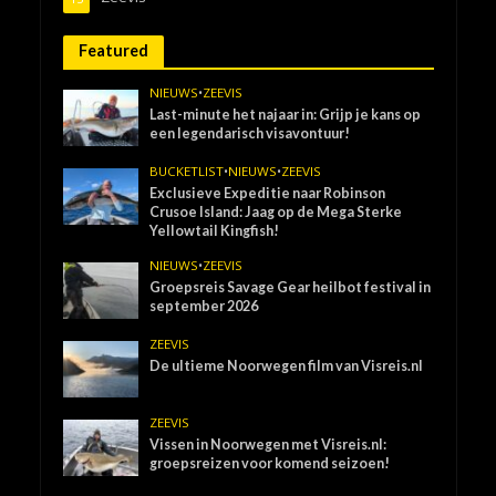
Featured
NIEUWS
•
ZEEVIS
Last-minute het najaar in: Grijp je kans op
een legendarisch visavontuur!
BUCKETLIST
•
NIEUWS
•
ZEEVIS
Exclusieve Expeditie naar Robinson
Crusoe Island: Jaag op de Mega Sterke
Yellowtail Kingfish!
NIEUWS
•
ZEEVIS
Groepsreis Savage Gear heilbot festival in
september 2026
ZEEVIS
De ultieme Noorwegen film van Visreis.nl
ZEEVIS
Vissen in Noorwegen met Visreis.nl:
groepsreizen voor komend seizoen!