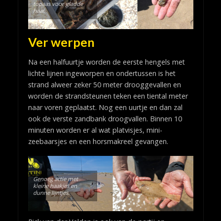
topaas voor gladde
haai.
Ver werpen
Na een halfuurtje worden de eerste hengels met
lichte lijnen ingeworpen en ondertussen is het
strand alweer zeker 50 meter drooggevallen en
worden de strandsteunen teken een tiental meter
naar voren geplaatst. Nog een uurtje en dan zal
ook de verste zandbank droogvallen. Binnen 10
minuten worden er al wat platvisjes, mini-
zeebaarsjes en een horsmakreel gevangen.
Genoeg actie met
kleine haakjes en
dunne lijntjes.