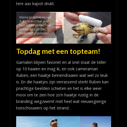
tere aas kapot drukt.
Kleine krabbetjes van
3-5 cm worden met
hun achterpoten met
binddraad op de
haaksteel gebonden.
Topdag met een topteam!
Garnalen blijven favoriet en al snel staat de teller
op 10 haaien en mag ik, en ook cameraman
Ruben, een haaitje binnendraaien wat wel zo leuk
is. En die haaitjes zijn verrassend sterk! Ruben kan
prachtige beelden schieten en het is elke weer
mooi om te zien hoe zo’n haaitje rustig in de
branding wegzwemt met heel wat nieuwsgierige
toeschouwers op het strand.