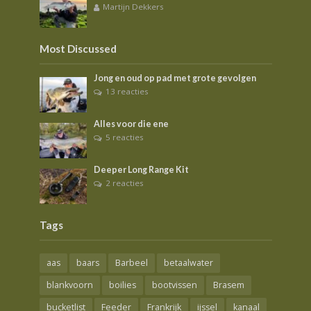
Martijn Dekkers
Most Discussed
Jong en oud op pad met grote gevolgen
13 reacties
Alles voor die ene
5 reacties
Deeper Long Range Kit
2 reacties
Tags
aas
baars
Barbeel
betaalwater
blankvoorn
boilies
bootvissen
Brasem
bucketlist
Feeder
Frankrijk
ijssel
kanaal