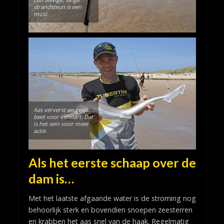
strandsteun is een
must.
Aas ververst en gelijk
beet voor Lennart. Dat
is het sein voor meer
actie.
Als het eerste schaap over de
dam is…
Met het laatste afgaande water is de stroming nog
behoorlijk sterk en bovendien snoepen zeesterren
en krabben het aas snel van de haak. Regelmatig