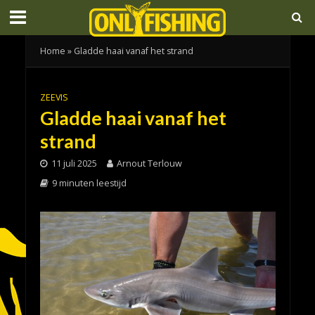
Home
»
Gladde haai vanaf het strand
ZEEVIS
Gladde haai vanaf het
strand
11 juli 2025
Arnout Terlouw
9 minuten leestijd