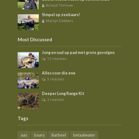
Arnout Terlouw
Simpel op zeebaars!
Martijn Dekkers
Most Discussed
Jong en oud op pad met grote gevolgen
13 reacties
Alles voor die ene
5 reacties
Deeper Long Range Kit
2 reacties
Tags
aas
baars
Barbeel
betaalwater