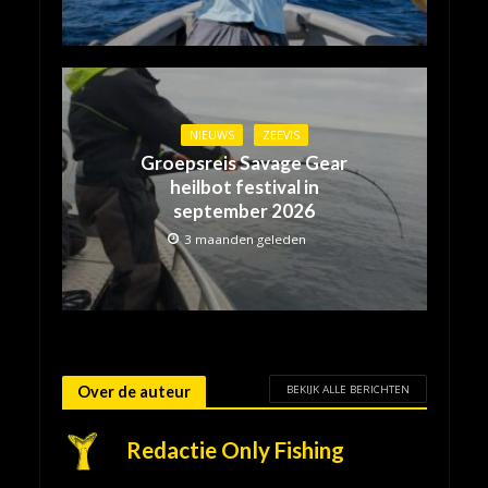
NIEUWS
ZEEVIS
Groepsreis Savage Gear
heilbot festival in
september 2026
3 maanden geleden
BEKIJK ALLE BERICHTEN
Over de auteur
Redactie Only Fishing