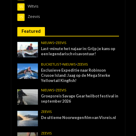
Witvis
55
Zeevis
15
Featured
NIEUWS
•
ZEEVIS
Last-minute het najaar in: Grijp je kans op
een legendarisch visavontuur!
BUCKETLIST
•
NIEUWS
•
ZEEVIS
Exclusieve Expeditie naar Robinson
Crusoe Island: Jaag op de Mega Sterke
Yellowtail Kingfish!
NIEUWS
•
ZEEVIS
Groepsreis Savage Gear heilbot festival in
september 2026
ZEEVIS
De ultieme Noorwegen film van Visreis.nl
ZEEVIS