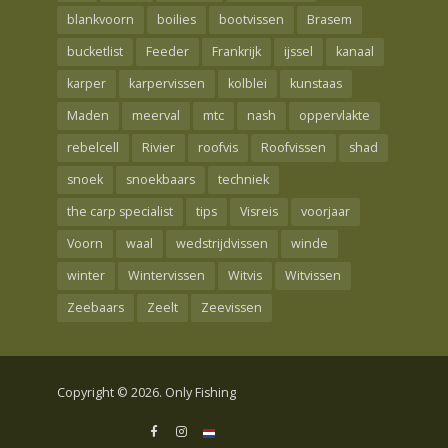
blankvoorn
boilies
bootvissen
Brasem
bucketlist
Feeder
Frankrijk
ijssel
kanaal
karper
karpervissen
kolblei
kunstaas
Maden
meerval
mtc
nash
oppervlakte
rebelcell
Rivier
roofvis
Roofvissen
shad
snoek
snoekbaars
techniek
the carp specialist
tips
Visreis
voorjaar
Voorn
waal
wedstrijdvissen
winde
winter
Wintervissen
Witvis
Witvissen
Zeebaars
Zeelt
Zeevissen
Copyright © 2026. Only Fishing