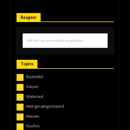
Reageer
Klik hier om een reactie te plaatsen
Topics
Bucketlist
17
Karper
68
Materiaal
40
Niet gecategoriseerd
5
Nieuws
75
Roofvis
53