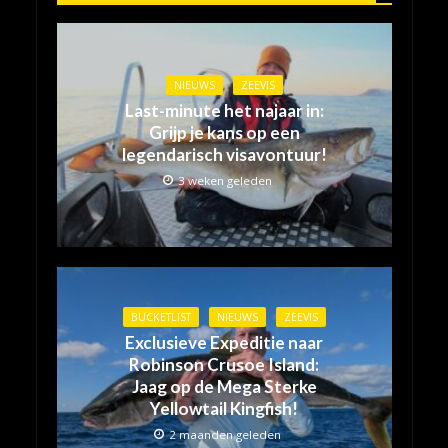
NIEUWS
ZEEVIS
Last-minute het najaar in:
Grijp je kans op een
legendarisch visavontuur!
3 weken geleden
BUCKETLIST
NIEUWS
ZEEVIS
Exclusieve Expeditie naar
Robinson Crusoe Island:
Jaag op de Mega Sterke
Yellowtail Kingfish!
2 maanden geleden