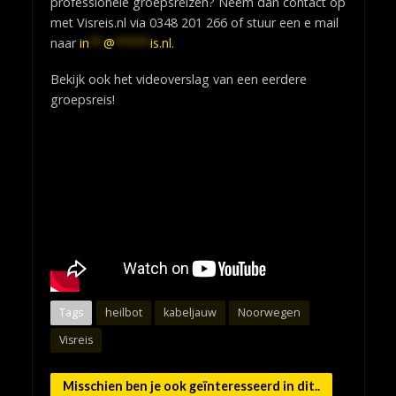
professionele groepsreizen? Neem dan contact op
met Visreis.nl via 0348 201 266 of stuur een e mail
naar
in
**
@
*****
is.nl
.
Bekijk ook het videoverslag van een eerdere
groepsreis!
Tags
heilbot
kabeljauw
Noorwegen
Visreis
Misschien ben je ook geïnteresseerd in dit..