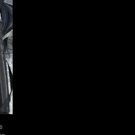
80
een