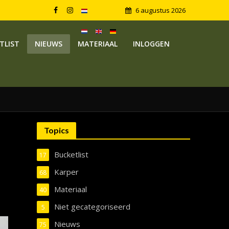
6 augustus 2026
TLIST
NIEUWS
MATERIAAL
INLOGGEN
Topics
Bucketlist
17
Karper
68
Materiaal
40
Niet gecategoriseerd
5
Nieuws
75