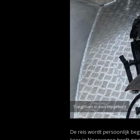
Topgidsen in een topgebied
De reis wordt persoonlijk beg
keer in Noorwegen heeft gevis