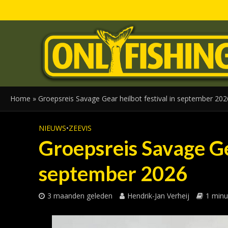
Home
»
Groepsreis Savage Gear heilbot festival in september 202
NIEUWS
•
ZEEVIS
Groepsreis Savage Gea
september 2026
3 maanden geleden
Hendrik-Jan Verheij
1 minu