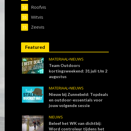
Roofvis
53
Witvis
55
Zeevis
15
Featured
MATERIAAL
•
NIEUWS
Team Outdoors
kortingsweekend: 31 juli t/m 2
augustus
MATERIAAL
•
NIEUWS
Nieuw bij Zunnebeld: Topdeals
en outdoor-essentials voor
jouw volgende sessie
NIEUWS
Beleef het WK van dichtbij:
Word controleur tijdens het