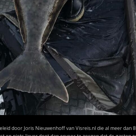
eleid door Joris Nieuwenhoff van Visreis.nl die al meer dan 
t en niets liever doet dan ervoor te zorgen dat de gasten 