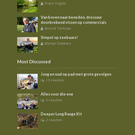
Frans Vogels
Van boven naar beneden, dressuur
doorbrekend vissen op commercials
Arnout Terlouw
Simpel op zeebaars!
Martijn Dekkers
Most Discussed
Jong en oud op pad met grote gevolgen
13 reacties
Alles voor die ene
5 reacties
Deeper Long Range Kit
2 reacties