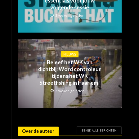
essentials voor jouw
volgende sessie
3 weken geleden
NIEUWS
Beleef het WK van
dichtbij: Word controleur
tijdens het WK
Streetfishing in Haarlem!
3 weken geleden
BEKIJK ALLE BERICHTEN
Over de auteur