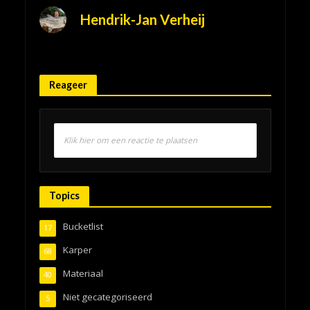
Hendrik-Jan Verheij
Reageer
Klik hier om een reactie te plaatsen
Topics
Bucketlist
17
Karper
68
Materiaal
40
Niet gecategoriseerd
5