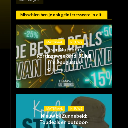
Misschien ben je ook geïnteresseerd in dit..
MATERIAAL
NIEUWS
Team Outdoors
kortingsweekend: 31 juli
t/m 2 augustus
1 week geleden
MATERIAAL
NIEUWS
Nieuw bij Zunnebeld:
Topdeals en outdoor-