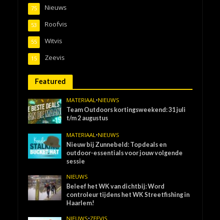
Nieuws
75
Roofvis
53
Witvis
55
Zeevis
15
Featured
MATERIAAL
•
NIEUWS
Team Outdoors kortingsweekend: 31 juli
t/m 2 augustus
MATERIAAL
•
NIEUWS
Nieuw bij Zunnebeld: Topdeals en
outdoor-essentials voor jouw volgende
sessie
NIEUWS
Beleef het WK van dichtbij: Word
controleur tijdens het WK Streetfishing in
Haarlem!
NIEUWS
•
ZEEVIS