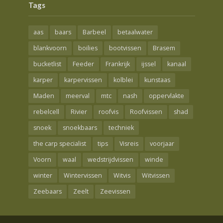
Tags
aas
baars
Barbeel
betaalwater
blankvoorn
boilies
bootvissen
Brasem
bucketlist
Feeder
Frankrijk
ijssel
kanaal
karper
karpervissen
kolblei
kunstaas
Maden
meerval
mtc
nash
oppervlakte
rebelcell
Rivier
roofvis
Roofvissen
shad
snoek
snoekbaars
techniek
the carp specialist
tips
Visreis
voorjaar
Voorn
waal
wedstrijdvissen
winde
winter
Wintervissen
Witvis
Witvissen
Zeebaars
Zeelt
Zeevissen