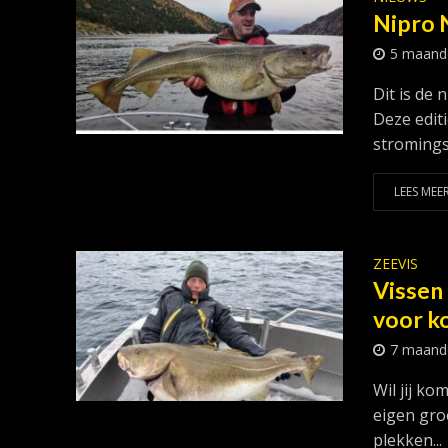
Nipro 
5 maand
Dit is de
Deze edit
stromings
LEES MEER
ZEEVIS
Vissen
voor k
7 maand
Wil jij k
eigen groe
plekken...