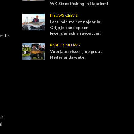
WK Streetfishing in Haarlem!
NIEUWS
•
ZEEVIS
Last-minute het najaar in:
Grijp je kans op een
legendarisch visavontuur!
beste
KARPER
•
NIEUWS
Voorjaarsvisserij op groot
Nederlands water
je
al