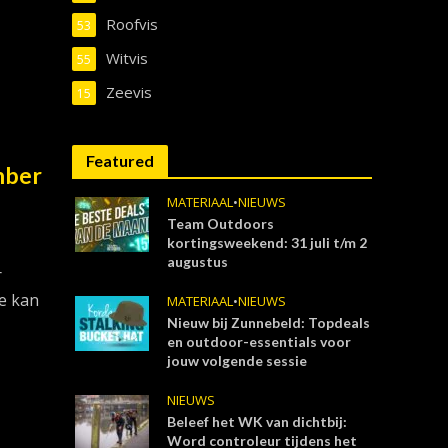
Roofvis
53
Witvis
55
Zeevis
15
Featured
mber
MATERIAAL
•
NIEUWS
Team Outdoors
kortingsweekend: 31 juli t/m 2
augustus
r
oe kan
MATERIAAL
•
NIEUWS
Nieuw bij Zunnebeld: Topdeals
en outdoor-essentials voor
jouw volgende sessie
NIEUWS
Beleef het WK van dichtbij:
Word controleur tijdens het