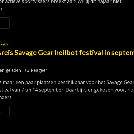
or actieve sportvissers breekt aan! Wil jij dit najaar niet
n...
...
EVIS
reis Savage Gear heilbot festival in septe
en geleden
Reageer
og maar een paar plaatsen beschikbaar voor het Savage Gea
estival van 7 tm 14 september. Daarbij is er gekozen voor, h
ders...
...