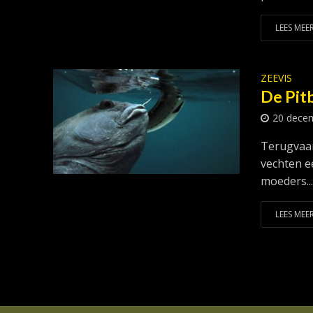
LEES MEER
ZEEVIS
De Pit
20 dece
Terugvaa
vechten ee
moeders..
LEES MEER