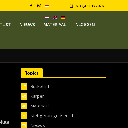
6 augustus 2026
TLIST
NIEUWS
MATERIAAL
INLOGGEN
Topics
Bucketlist
17
Karper
68
Materiaal
40
Niet gecategoriseerd
5
olute
Nieuws
75