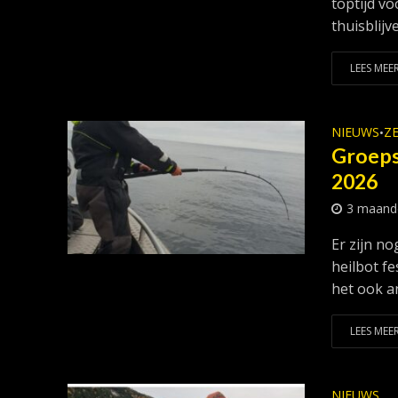
toptijd vo
thuisblijve
LEES MEER
NIEUWS
ZE
•
Groeps
2026
3 maand
Er zijn n
heilbot f
het ook an
LEES MEER
NIEUWS