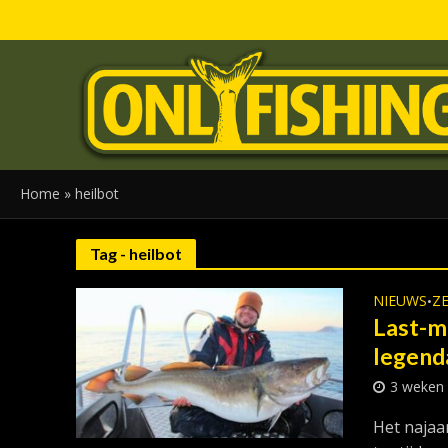
Home
»
heilbot
Tag - heilbot
NIEUWS
ZE
•
Last-mi
legend
3 weken
Het najaa