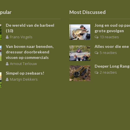
pular
Most Discussed
De wereld van de barbeel
Jong en oud op pa
(10)
grote gevolgen
Frans Vogels
13 reacties
Van boven naar beneden,
Alles voor die ene
dressuur doorbrekend
5 reacties
vissen op commercials
Arnout Terlouw
Deeper Long Rang
2 reacties
Simpel op zeebaars!
Martijn Dekkers