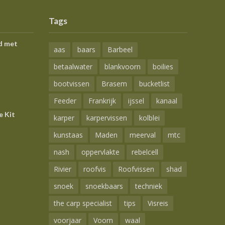
Tags
d met
aas
baars
Barbeel
betaalwater
blankvoorn
boilies
bootvissen
Brasem
bucketlist
Feeder
Frankrijk
ijssel
kanaal
e Kit
karper
karpervissen
kolblei
kunstaas
Maden
meerval
mtc
nash
oppervlakte
rebelcell
Rivier
roofvis
Roofvissen
shad
snoek
snoekbaars
techniek
the carp specialist
tips
Visreis
voorjaar
Voorn
waal