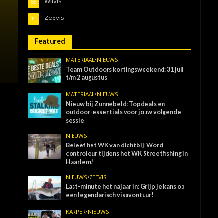
Witvis
55
Zeevis
15
Featured
MATERIAAL
•
NIEUWS
Team Outdoors kortingsweekend: 31 juli
t/m 2 augustus
MATERIAAL
•
NIEUWS
Nieuw bij Zunnebeld: Topdeals en
outdoor-essentials voor jouw volgende
sessie
NIEUWS
Beleef het WK van dichtbij: Word
controleur tijdens het WK Streetfishing in
Haarlem!
NIEUWS
•
ZEEVIS
Last-minute het najaar in: Grijp je kans op
een legendarisch visavontuur!
KARPER
•
NIEUWS