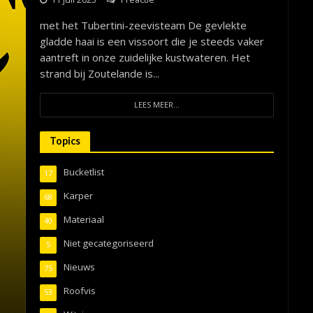
met het Tubertini-zeevisteam De gevlekte
gladde haai is een vissoort die je steeds vaker
aantreft in onze zuidelijke kustwateren. Het
strand bij Zoutelande is...
LEES MEER...
Topics
Bucketlist
17
Karper
68
Materiaal
40
Niet gecategoriseerd
5
Nieuws
75
Roofvis
53