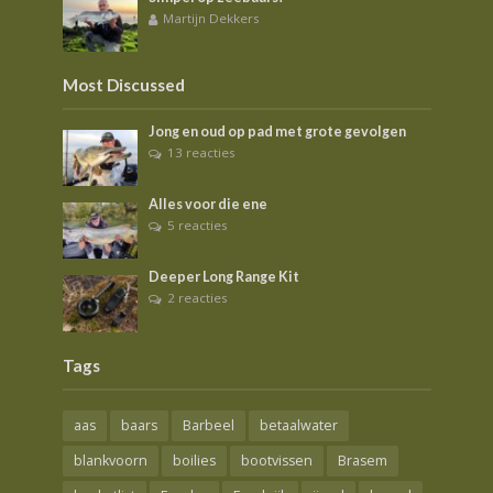
Martijn Dekkers
Most Discussed
Jong en oud op pad met grote gevolgen
13 reacties
Alles voor die ene
5 reacties
Deeper Long Range Kit
2 reacties
Tags
aas
baars
Barbeel
betaalwater
blankvoorn
boilies
bootvissen
Brasem