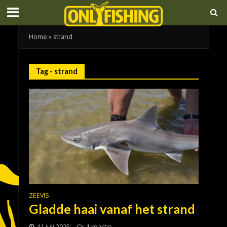
Home
»
strand
Tag - strand
ZEEVIS
Gladde haai vanaf het strand
11 juli 2025
1 reactie