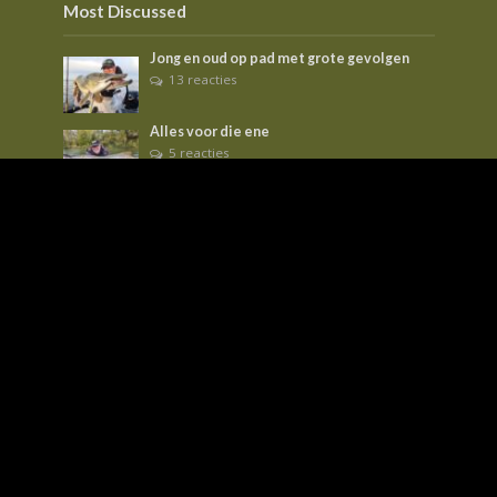
Most Discussed
Jong en oud op pad met grote gevolgen
13 reacties
Alles voor die ene
5 reacties
Deeper Long Range Kit
2 reacties
Tags
aas
baars
Barbeel
betaalwater
blankvoorn
boilies
bootvissen
Brasem
bucketlist
Feeder
Frankrijk
ijssel
kanaal
karper
karpervissen
kolblei
kunstaas
Maden
meerval
mtc
nash
oppervlakte