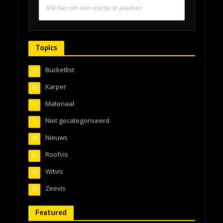
Klik hier om een reactie te plaatsen
Topics
Bucketlist
17
Karper
68
Materiaal
40
Niet gecategoriseerd
5
Nieuws
75
Roofvis
53
Witvis
55
Zeevis
15
Featured