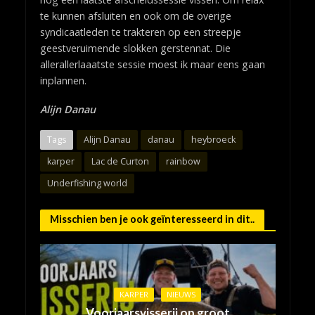
te kunnen afsluiten en ook om de overige
syndicaatleden te trakteren op een streepje
geestveruimende slokken gerstennat. Die
allerallerlaaatste sessie moest ik maar eens gaan
inplannen.
Alijn Danau
Tags
Alijn Danau
danau
heybroeck
karper
Lac de Curton
rainbow
Underfishing world
Misschien ben je ook geïnteresseerd in dit..
KARPER
NIEUWS
Voorjaarsvisserij op groot