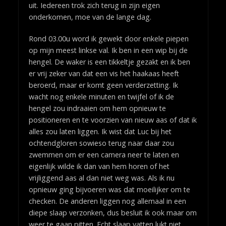
uit. Iedereen trok zich terug in zijn eigen
onderkomen, moe van de lange dag.
Rond 03.00u word ik gewekt door enkele piepen
op mijn meest linkse val. Ik ben in een wip bij de
hengel. De waker is een tikkeltje gezakt en ik ben
er vrij zeker van dat een vis het haakaas heeft
beroerd, maar er komt geen verderzetting. Ik
wacht nog enkele minuten en twijfel of ik de
hengel zou indraaien om hem opnieuw te
positioneren en te voorzien van nieuw aas of dat ik
alles zou laten liggen. Ik wist dat Luc bij het
ochtendgloren sowieso terug naar daar zou
zwemmen om er een camera neer te laten en
eigenlijk wilde ik dan van hem horen of het
vrijliggend aas al dan niet weg was. Als ik nu
opnieuw ging bijvoeren was dat moeilijker om te
checken. De anderen liggen nog allemaal in een
diepe slaap verzonken, dus besluit ik ook maar om
weer te gaan pitten. Echt slaap vatten lukt niet