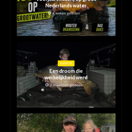
Nederlands water
4 weken geleden
KARPER
Een droom die
werkelijkheid werd
2 maanden geleden