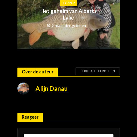
KARPER
Het geheim van Alberts
Lake
2 maanden geleden
BEKIJK ALLE BERICHTEN
Over de auteur
Alijn Danau
Reageer