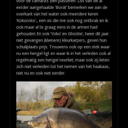
voor de camara’s zien passeren. Los van de al
eerder aangehaalde ‘Borat’ bemerken we aan de
overkant van het water ook meerdere keren
‘Kokoroko’., een vis die me ook nog ontbrak en ik
ook maar al te graag eens in de armen had
gehouden En ook ‘Yoko’ en Ghostie’, twee dit jaar
niet gevangen (kleinere) kleurkarpers, geven hun
schuilplaats prijs. Trouwens ook op een stek waar
nu een hengel ligt en waar ik in het verleden ook al
regelmatig een hengel neerliet; maar ook zij lieten
zich niet verleiden tot het nemen van het haakaas,
niet nu en ook niet eerder.