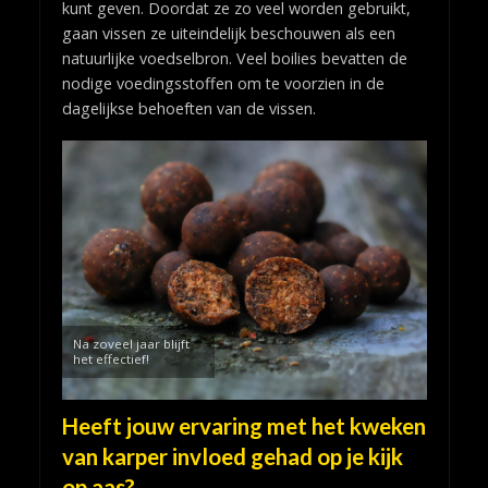
kunt geven. Doordat ze zo veel worden gebruikt,
gaan vissen ze uiteindelijk beschouwen als een
natuurlijke voedselbron. Veel boilies bevatten de
nodige voedingsstoffen om te voorzien in de
dagelijkse behoeften van de vissen.
Na zoveel jaar blijft
het effectief!
Heeft jouw ervaring met het kweken
van karper invloed gehad op je kijk
op aas?