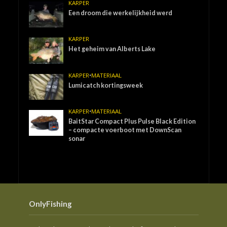
KARPER
Een droom die werkelijkheid werd
KARPER
Het geheim van Alberts Lake
KARPER
•
MATERIAAL
Lumicatch kortingsweek
KARPER
•
MATERIAAL
BaitStar Compact Plus Pulse Black Edition
– compacte voerboot met DownScan
sonar
OnlyFishing