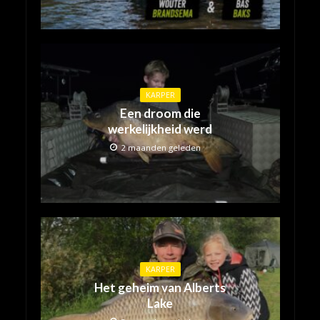
KARPER
Een droom die
werkelijkheid werd
2 maanden geleden
KARPER
Het geheim van Alberts
Lake