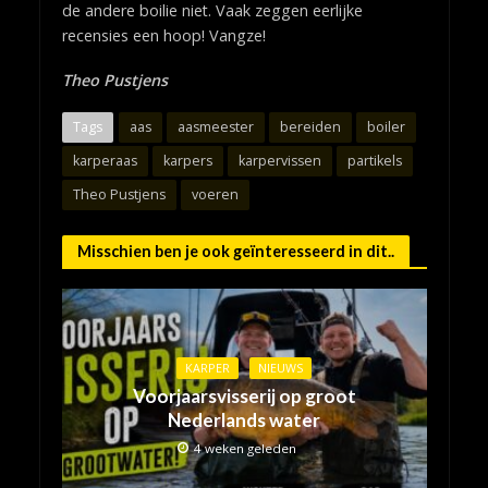
de andere boilie niet. Vaak zeggen eerlijke
recensies een hoop! Vangze!
Theo Pustjens
Tags
aas
aasmeester
bereiden
boiler
karperaas
karpers
karpervissen
partikels
Theo Pustjens
voeren
Misschien ben je ook geïnteresseerd in dit..
KARPER
NIEUWS
Voorjaarsvisserij op groot
Nederlands water
4 weken geleden