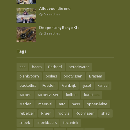
Alles voor die ene
5 reacties
Deeper Long Range Kit
2 reacties
Tags
aas
baars
Barbeel
betaalwater
blankvoorn
boilies
bootvissen
Brasem
bucketlist
Feeder
Frankrijk
ijssel
kanaal
karper
karpervissen
kolblei
kunstaas
Maden
meerval
mtc
nash
oppervlakte
rebelcell
Rivier
roofvis
Roofvissen
shad
snoek
snoekbaars
techniek