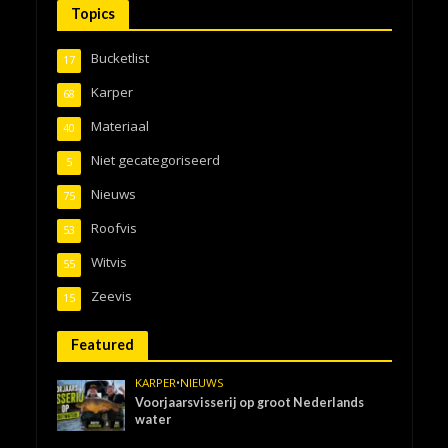
Topics
Bucketlist
17
Karper
68
Materiaal
40
Niet gecategoriseerd
5
Nieuws
75
Roofvis
53
Witvis
55
Zeevis
15
Featured
KARPER
•
NIEUWS
Voorjaarsvisserij op groot Nederlands
water