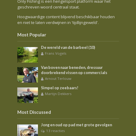
Only Fishing is een hengelsport platform waar het
geschreven woord centraal staat.
Hoogwaardige content blijvend beschikbaar houden
en niet te laten verdwijnen in 'tijdlijngeweld'.
Most Popular
De wereld van de barbeel (10)
Frans Vogels
Van boven naar beneden, dressuur
doorbrekend vissen op commercials
Arnout Terlouw
Simpel op zeebaars!
Martijn Dekkers
Most Discussed
Jong en oud op pad met grote gevolgen
13 reacties