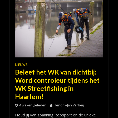
NIEUWS
Beleef het WK van dichtbij:
Word controleur tijdens het
WK Streetfishing in
Haarlem!
4 weken geleden
Hendrik-Jan Verheij
Houd jij van spanning, topsport en de unieke