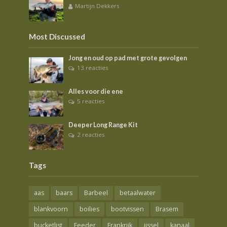
Martijn Dekkers
Most Discussed
Jong en oud op pad met grote gevolgen
13 reacties
Alles voor die ene
5 reacties
Deeper Long Range Kit
2 reacties
Tags
aas
baars
Barbeel
betaalwater
blankvoorn
boilies
bootvissen
Brasem
bucketlist
Feeder
Frankrijk
ijssel
kanaal