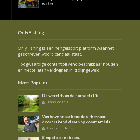
water
OnlyFishing
Only Fishing is een hengelsport platform waar het
geschreven woord centraal staat.
Hoogwaardige content blijvend beschikbaar houden
en niet te laten verdwijnen in 'tijdlijngeweld'.
Most Popular
De wereld van de barbeel (10)
Frans Vogels
Van boven naar beneden, dressuur
doorbrekend vissen op commercials
Arnout Terlouw
Simpel op zeebaars!