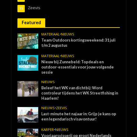
Zeevis
15
Featured
MATERIAAL
•
NIEUWS
Team Outdoors kortingsweekend: 31 juli
t/m 2 augustus
MATERIAAL
•
NIEUWS
Nieuw bij Zunnebeld: Topdeals en
outdoor-essentials voor jouw volgende
sessie
NIEUWS
Beleef het WK van dichtbij: Word
controleur tijdens het WK Streetfishing in
Haarlem!
NIEUWS
•
ZEEVIS
Last-minute het najaar in: Grijp je kans op
een legendarisch visavontuur!
KARPER
•
NIEUWS
Voorjaarsvisserij op groot Nederlands