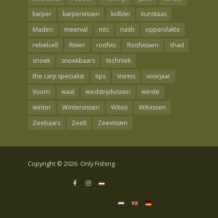
karper
karpervissen
kolblei
kunstaas
Maden
meerval
mtc
nash
oppervlakte
rebelcell
Rivier
roofvis
Roofvissen
shad
snoek
snoekbaars
techniek
the carp specialist
tips
Visreis
voorjaar
Voorn
waal
wedstrijdvissen
winde
winter
Wintervissen
Witvis
Witvissen
Zeebaars
Zeelt
Zeevissen
Copyright © 2026. Only Fishing