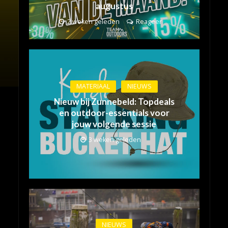
augustus
2 weken geleden
Reageer
MATERIAAL
NIEUWS
Nieuw bij Zunnebeld: Topdeals
en outdoor-essentials voor
jouw volgende sessie
3 weken geleden
NIEUWS