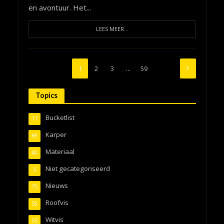
en avontuur. Het...
LEES MEER...
1
2
3
…
59
Topics
Bucketlist
17
Karper
69
Materiaal
40
Niet gecategoriseerd
5
Nieuws
75
Roofvis
53
Witvis
55