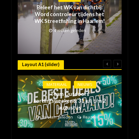
Beleef het WK van dichtbij:
Word controleur tijdens het
WK Streetfishing in Haarlem!
4 weken geleden
Layout A1 (slider)
MATERIAAL
NIEUWS
Team Outdoors
kortingsweekend: 31 juli t/m 2
augustus
2 weken geleden
Reageer