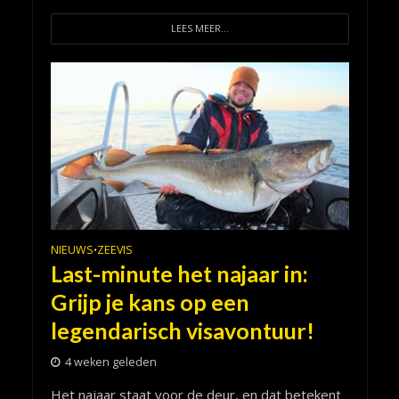
LEES MEER...
NIEUWS
ZEEVIS
•
Last-minute het najaar in:
Grijp je kans op een
legendarisch visavontuur!
4 weken geleden
Het najaar staat voor de deur, en dat betekent