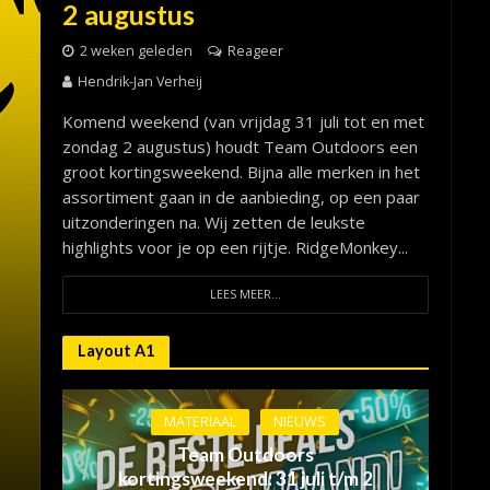
2 augustus
2 weken geleden
Reageer
Hendrik-Jan Verheij
Komend weekend (van vrijdag 31 juli tot en met
zondag 2 augustus) houdt Team Outdoors een
groot kortingsweekend. Bijna alle merken in het
assortiment gaan in de aanbieding, op een paar
uitzonderingen na. Wij zetten de leukste
highlights voor je op een rijtje. RidgeMonkey...
LEES MEER...
Layout A1
MATERIAAL
NIEUWS
Team Outdoors
kortingsweekend: 31 juli t/m 2