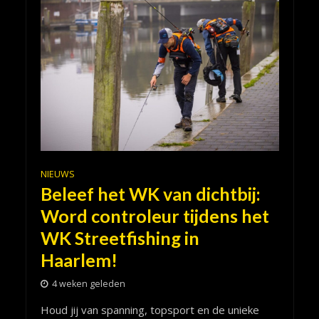
NIEUWS
Beleef het WK van dichtbij:
Word controleur tijdens het
WK Streetfishing in
Haarlem!
4 weken geleden
Houd jij van spanning, topsport en de unieke