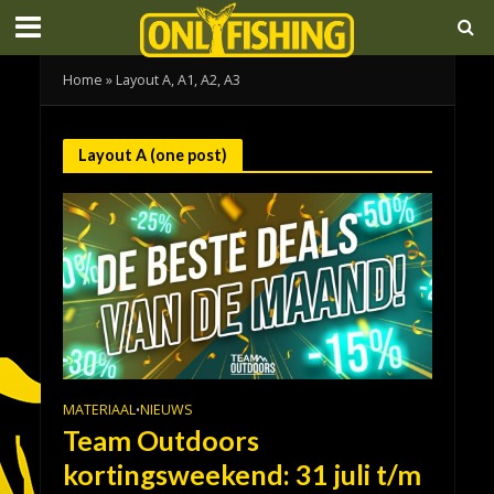
Home
»
Layout A, A1, A2, A3
Layout A (one post)
MATERIAAL
NIEUWS
•
Team Outdoors
kortingsweekend: 31 juli t/m