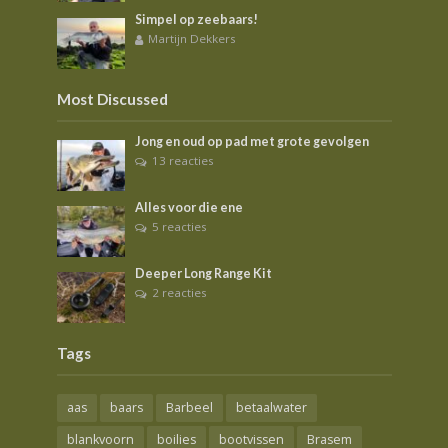
Simpel op zeebaars!
Martijn Dekkers
Most Discussed
Jong en oud op pad met grote gevolgen
13 reacties
Alles voor die ene
5 reacties
Deeper Long Range Kit
2 reacties
Tags
aas
baars
Barbeel
betaalwater
blankvoorn
boilies
bootvissen
Brasem