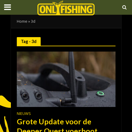
Home
»
3d
Tag - 3d
NIEUWS
Grote Update voor de
Deeper Quest voerboot