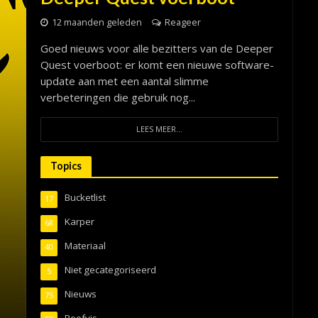
12 maanden geleden
Reageer
Goed nieuws voor alle bezitters van de Deeper
Quest voerboot: er komt een nieuwe software-
update aan met een aantal slimme
verbeteringen die gebruik nog...
LEES MEER...
Topics
Bucketlist
17
Karper
68
Materiaal
40
Niet gecategoriseerd
5
Nieuws
75
Roofvis