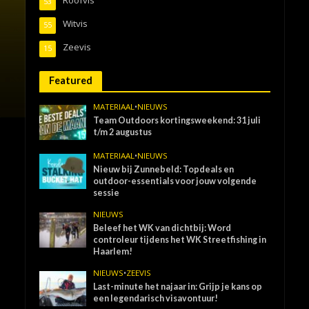
53
Witvis
55
Zeevis
15
Featured
MATERIAAL
•
NIEUWS
Team Outdoors kortingsweekend: 31 juli
t/m 2 augustus
MATERIAAL
•
NIEUWS
Nieuw bij Zunnebeld: Topdeals en
outdoor-essentials voor jouw volgende
sessie
NIEUWS
Beleef het WK van dichtbij: Word
controleur tijdens het WK Streetfishing in
Haarlem!
NIEUWS
•
ZEEVIS
Last-minute het najaar in: Grijp je kans op
een legendarisch visavontuur!