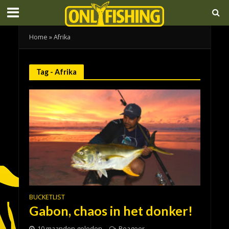
Home
»
Afrika
Tag - Afrika
BUCKETLIST
Gabon, chaos in het donker!
10 maanden geleden
Reageer