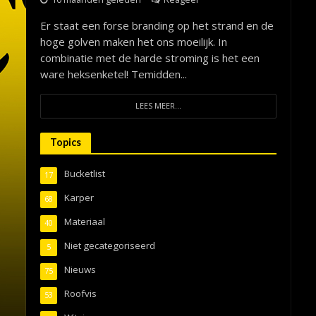
Er staat een forse branding op het strand en de
hoge golven maken het ons moeilijk. In
combinatie met de harde stroming is het een
ware heksenketel! Temidden...
LEES MEER...
Topics
Bucketlist
17
Karper
68
Materiaal
40
Niet gecategoriseerd
5
Nieuws
75
Roofvis
53