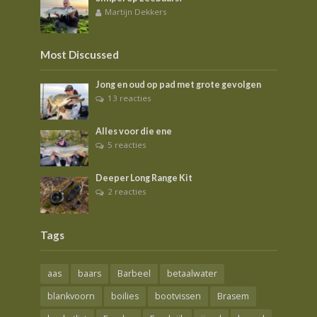
Martijn Dekkers
Most Discussed
Jong en oud op pad met grote gevolgen
13 reacties
Alles voor die ene
5 reacties
Deeper Long Range Kit
2 reacties
Tags
aas
baars
Barbeel
betaalwater
blankvoorn
boilies
bootvissen
Brasem