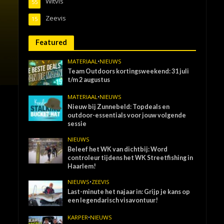
Witvis
55
Zeevis
15
Featured
MATERIAAL
•
NIEUWS
Team Outdoors kortingsweekend: 31 juli
t/m 2 augustus
MATERIAAL
•
NIEUWS
Nieuw bij Zunnebeld: Topdeals en
outdoor-essentials voor jouw volgende
sessie
NIEUWS
Beleef het WK van dichtbij: Word
controleur tijdens het WK Streetfishing in
Haarlem!
NIEUWS
•
ZEEVIS
Last-minute het najaar in: Grijp je kans op
een legendarisch visavontuur!
KARPER
•
NIEUWS