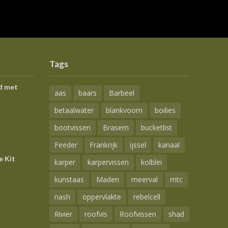
Tags
d met
aas
baars
Barbeel
betaalwater
blankvoorn
boilies
bootvissen
Brasem
bucketlist
Feeder
Frankrijk
ijssel
kanaal
e Kit
karper
karpervissen
kolblei
kunstaas
Maden
meerval
mtc
nash
oppervlakte
rebelcell
Rivier
roofvis
Roofvissen
shad