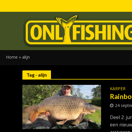
Home
»
alijn
Tag - alijn
KARPER
Rainbo
24 sept
Deel 2: j
een nieuw