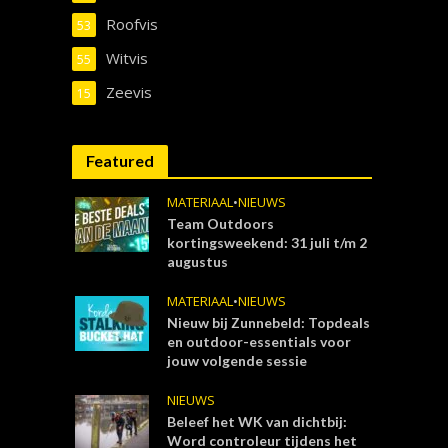
Roofvis
53
Witvis
55
Zeevis
15
Featured
MATERIAAL
•
NIEUWS
Team Outdoors
kortingsweekend: 31 juli t/m 2
augustus
MATERIAAL
•
NIEUWS
Nieuw bij Zunnebeld: Topdeals
en outdoor-essentials voor
jouw volgende sessie
NIEUWS
Beleef het WK van dichtbij:
Word controleur tijdens het