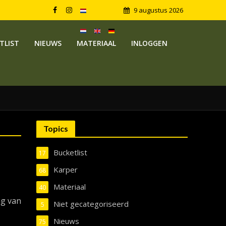
9 augustus 2026
TLIST
NIEUWS
MATERIAAL
INLOGGEN
Topics
Bucketlist
17
Karper
68
Materiaal
40
ng van
Niet gecategoriseerd
5
Nieuws
75