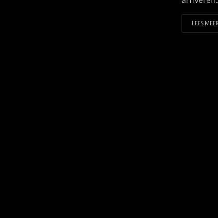
arriveren..
LEES MEER