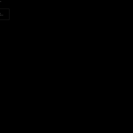
.
...