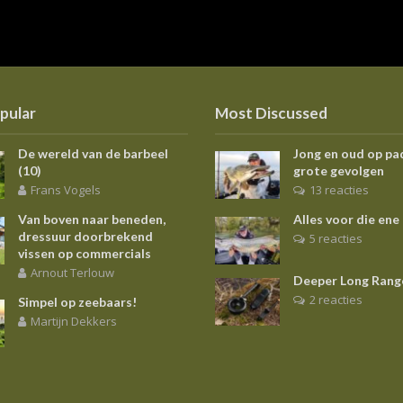
pular
Most Discussed
De wereld van de barbeel
Jong en oud op pa
(10)
grote gevolgen
Frans Vogels
13 reacties
Van boven naar beneden,
Alles voor die ene
dressuur doorbrekend
5 reacties
vissen op commercials
Arnout Terlouw
Deeper Long Rang
2 reacties
Simpel op zeebaars!
Martijn Dekkers