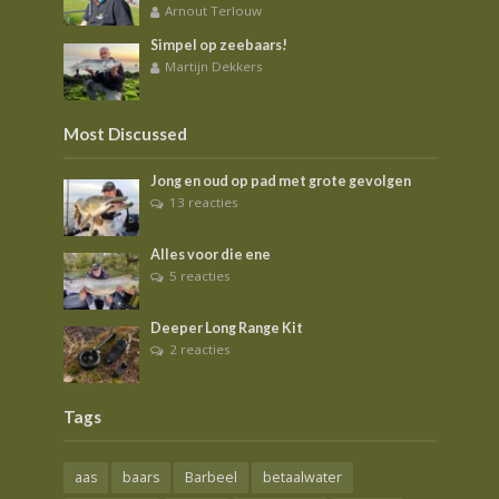
Arnout Terlouw
Simpel op zeebaars!
Martijn Dekkers
Most Discussed
Jong en oud op pad met grote gevolgen
13 reacties
Alles voor die ene
5 reacties
Deeper Long Range Kit
2 reacties
Tags
aas
baars
Barbeel
betaalwater