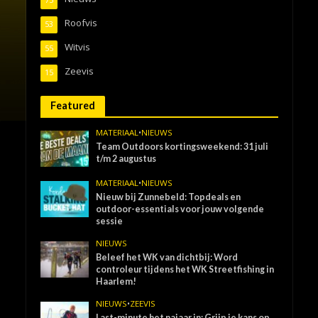
Roofvis
53
Witvis
55
Zeevis
15
Featured
MATERIAAL
•
NIEUWS
Team Outdoors kortingsweekend: 31 juli
t/m 2 augustus
MATERIAAL
•
NIEUWS
Nieuw bij Zunnebeld: Topdeals en
outdoor-essentials voor jouw volgende
sessie
NIEUWS
Beleef het WK van dichtbij: Word
controleur tijdens het WK Streetfishing in
Haarlem!
NIEUWS
•
ZEEVIS
Last-minute het najaar in: Grijp je kans op