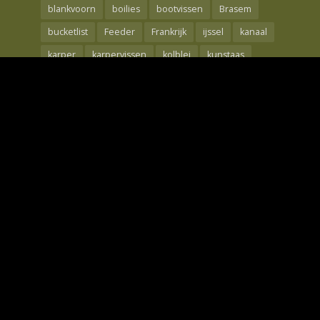
blankvoorn
boilies
bootvissen
Brasem
bucketlist
Feeder
Frankrijk
ijssel
kanaal
karper
karpervissen
kolblei
kunstaas
Maden
meerval
mtc
nash
oppervlakte
rebelcell
Rivier
roofvis
Roofvissen
shad
snoek
snoekbaars
techniek
the carp specialist
tips
Visreis
voorjaar
Voorn
waal
wedstrijdvissen
winde
winter
Wintervissen
Witvis
Witvissen
Zeebaars
Zeelt
Zeevissen
Copyright © 2026. Only Fishing