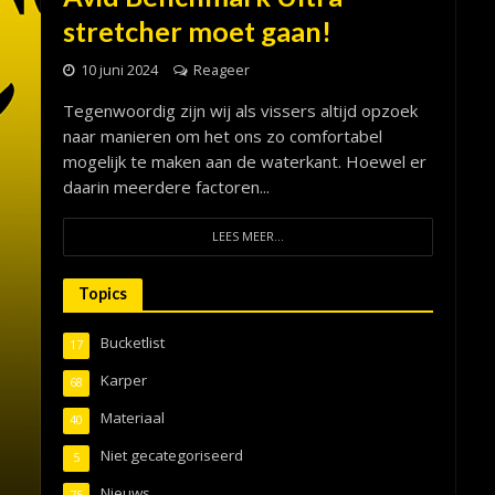
stretcher moet gaan!
10 juni 2024
Reageer
Tegenwoordig zijn wij als vissers altijd opzoek
naar manieren om het ons zo comfortabel
mogelijk te maken aan de waterkant. Hoewel er
daarin meerdere factoren...
LEES MEER...
Topics
Bucketlist
17
Karper
68
Materiaal
40
Niet gecategoriseerd
5
Nieuws
75