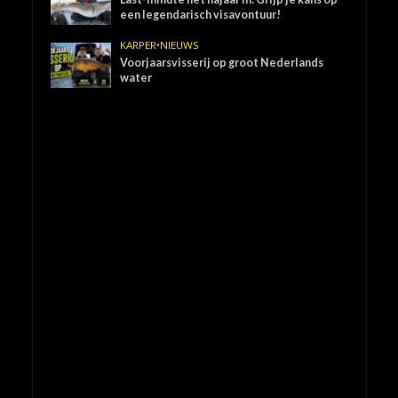
een legendarisch visavontuur!
KARPER
•
NIEUWS
Voorjaarsvisserij op groot Nederlands
water