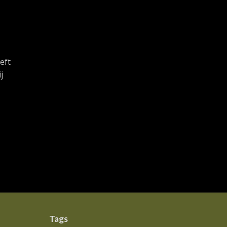
eft
j
Tags