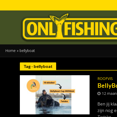
Home
»
bellyboat
Tag - bellyboat
ROOFVIS
BellyB
12 maan
Ben jij k
zijn nog e