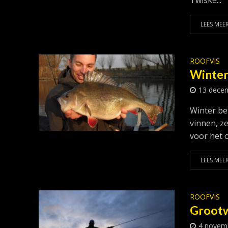
Twiske...
LEES MEER
ROOFVIS
Winter
13 dece
Winter be
vinnen, z
voor het o
LEES MEER
ROOFVIS
Grootw
4 novem