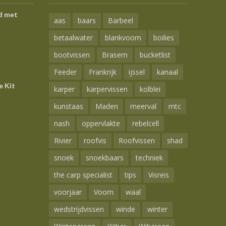
d met
aas
baars
Barbeel
betaalwater
blankvoorn
boilies
bootvissen
Brasem
bucketlist
Feeder
Frankrijk
ijssel
kanaal
e Kit
karper
karpervissen
kolblei
kunstaas
Maden
meerval
mtc
nash
oppervlakte
rebelcell
Rivier
roofvis
Roofvissen
shad
snoek
snoekbaars
techniek
the carp specialist
tips
Visreis
voorjaar
Voorn
waal
wedstrijdvissen
winde
winter