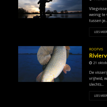
Vliegviss
weinig te 
tussen je..
LEES MEER
ROOFVIS
Rivierv
21 oktob
De visseri
vrijheid, 
slechts...
LEES MEER