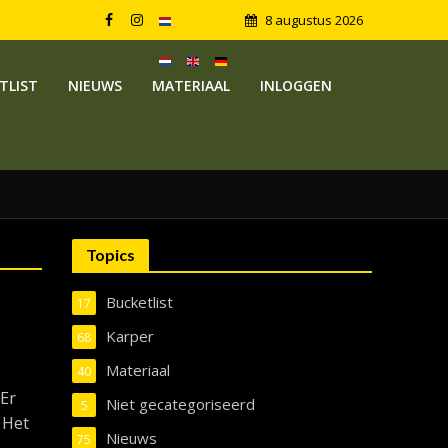
8 augustus 2026
TLIST
NIEUWS
MATERIAAL
INLOGGEN
Topics
Bucketlist
17
Karper
68
Materiaal
40
 Er
Niet gecategoriseerd
5
: Het
Nieuws
75