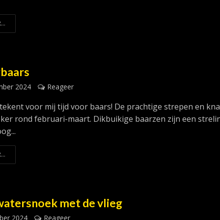
...
baars
mber 2024
Reageer
tekent voor mij tijd voor baars! De prachtige strepen en kn
eker rond februari-maart. Dikbuikige baarzen zijn een streli
og...
...
atersnoek met de vlieg
ber 2024
Reageer