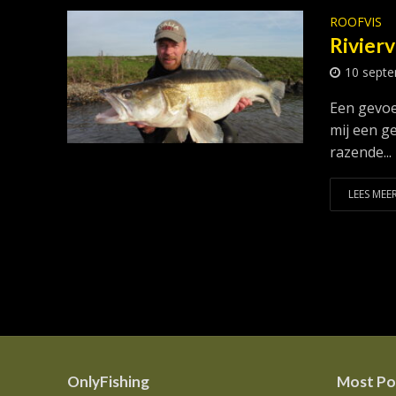
ROOFVIS
Rivierv
10 sept
Een gevoel
mij een ge
razende...
LEES MEER
OnlyFishing
Most Po