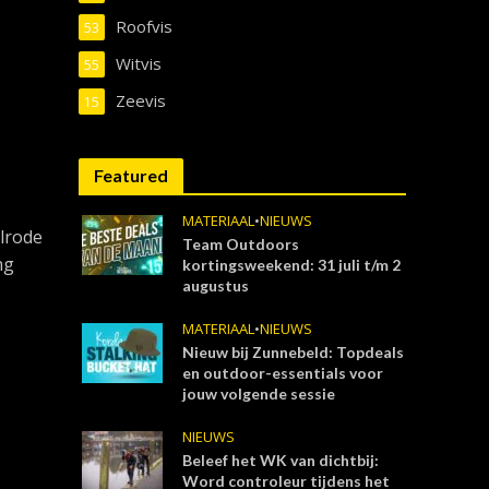
Roofvis
53
Witvis
55
Zeevis
15
Featured
MATERIAAL
•
NIEUWS
alrode
Team Outdoors
ng
kortingsweekend: 31 juli t/m 2
augustus
MATERIAAL
•
NIEUWS
Nieuw bij Zunnebeld: Topdeals
en outdoor-essentials voor
jouw volgende sessie
NIEUWS
Beleef het WK van dichtbij:
Word controleur tijdens het