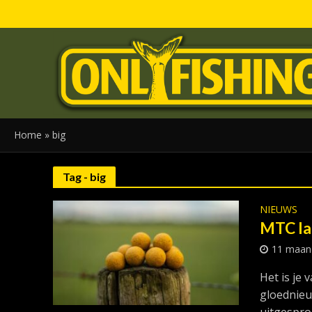
Home
»
big
Tag - big
NIEUWS
MTC la
11 maan
Het is je
gloednieu