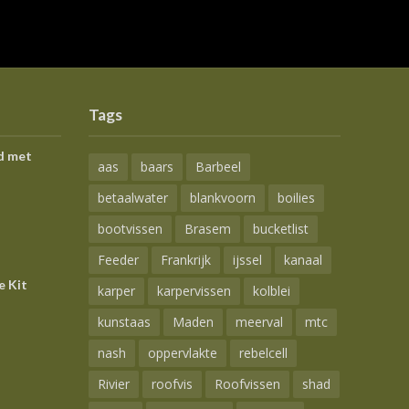
Tags
d met
aas
baars
Barbeel
betaalwater
blankvoorn
boilies
bootvissen
Brasem
bucketlist
Feeder
Frankrijk
ijssel
kanaal
e Kit
karper
karpervissen
kolblei
kunstaas
Maden
meerval
mtc
nash
oppervlakte
rebelcell
Rivier
roofvis
Roofvissen
shad