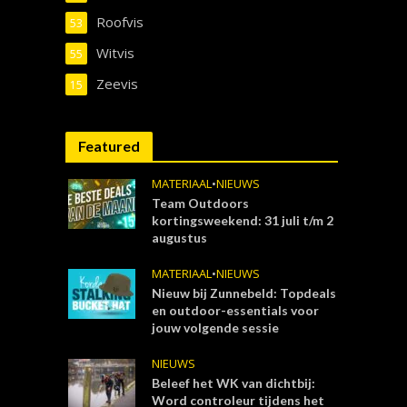
Roofvis
53
Witvis
55
Zeevis
15
Featured
MATERIAAL
•
NIEUWS
Team Outdoors
kortingsweekend: 31 juli t/m 2
augustus
MATERIAAL
•
NIEUWS
Nieuw bij Zunnebeld: Topdeals
en outdoor-essentials voor
jouw volgende sessie
NIEUWS
Beleef het WK van dichtbij:
Word controleur tijdens het