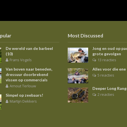
pular
Most Discussed
De wereld van de barbeel
Jong en oud op pa
(10)
grote gevolgen
Frans Vogels
13 reacties
Van boven naar beneden,
Alles voor die ene
dressuur doorbrekend
5 reacties
vissen op commercials
Arnout Terlouw
Deeper Long Rang
2 reacties
Simpel op zeebaars!
Martijn Dekkers