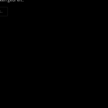
ken geur en...
...