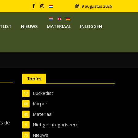
9 augustus 2026
TLIST
NIEUWS
MATERIAAL
INLOGGEN
Topics
Bucketlist
17
Karper
68
Materiaal
40
ts de
Niet gecategoriseerd
5
Nieuws
75