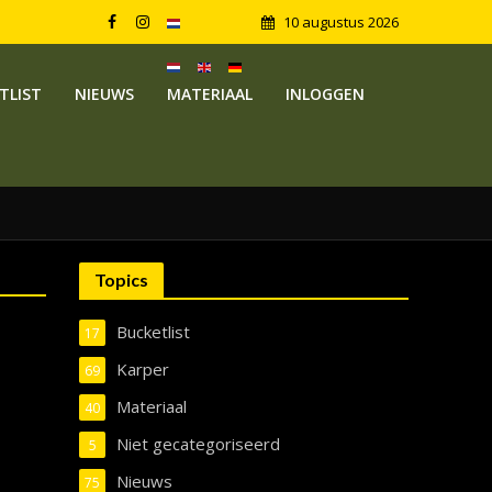
10 augustus 2026
TLIST
NIEUWS
MATERIAAL
INLOGGEN
Topics
Bucketlist
17
Karper
69
Materiaal
40
Niet gecategoriseerd
5
Nieuws
75