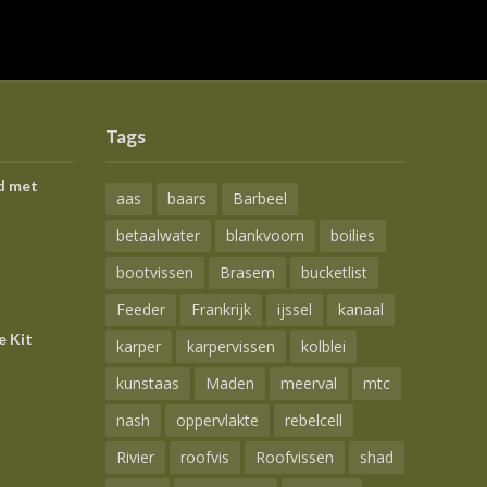
Tags
d met
aas
baars
Barbeel
betaalwater
blankvoorn
boilies
bootvissen
Brasem
bucketlist
Feeder
Frankrijk
ijssel
kanaal
e Kit
karper
karpervissen
kolblei
kunstaas
Maden
meerval
mtc
nash
oppervlakte
rebelcell
Rivier
roofvis
Roofvissen
shad