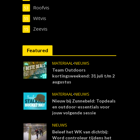
Roofvis
53
Witvis
55
Zeevis
15
Featured
MATERIAAL
•
NIEUWS
Team Outdoors
kortingsweekend: 31 juli t/m 2
augustus
MATERIAAL
•
NIEUWS
Nieuw bij Zunnebeld: Topdeals
en outdoor-essentials voor
jouw volgende sessie
NIEUWS
Beleef het WK van dichtbij:
Word controleur tijdens het