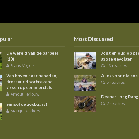
pular
Most Discussed
De wereld van de barbeel
Jong en oud op pa
(10)
grote gevolgen
Frans Vogels
13 reacties
Van boven naar beneden,
Alles voor die ene
dressuur doorbrekend
5 reacties
vissen op commercials
Arnout Terlouw
Deeper Long Rang
2 reacties
Simpel op zeebaars!
Martijn Dekkers