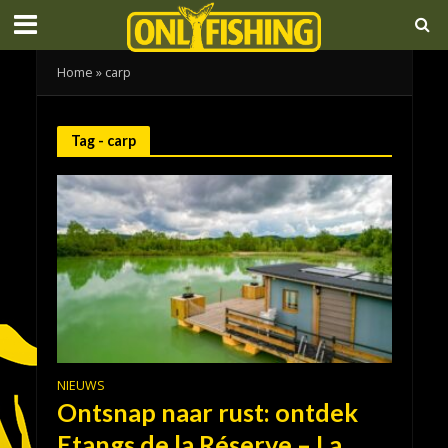
Home
»
carp
Tag - carp
NIEUWS
Ontsnap naar rust: ontdek
Etangs de la Réserve – La