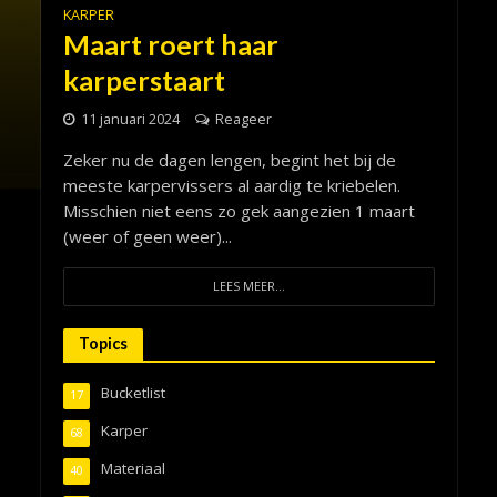
KARPER
Maart roert haar
karperstaart
11 januari 2024
Reageer
Zeker nu de dagen lengen, begint het bij de
meeste karpervissers al aardig te kriebelen.
Misschien niet eens zo gek aangezien 1 maart
(weer of geen weer)...
LEES MEER...
Topics
Bucketlist
17
Karper
68
Materiaal
40