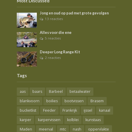
Most Discussed
Jong en oud op pad met grote gevolgen
13 reacties
Alles voor die ene
5 reacties
Deeper Long Range Kit
2 reacties
Tags
aas
baars
Barbeel
betaalwater
blankvoorn
boilies
bootvissen
Brasem
bucketlist
Feeder
Frankrijk
ijssel
kanaal
karper
karpervissen
kolblei
kunstaas
Maden
meerval
mtc
nash
oppervlakte