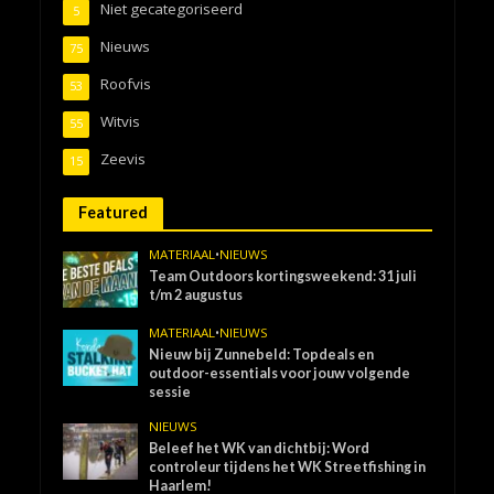
Niet gecategoriseerd
5
Nieuws
75
Roofvis
53
Witvis
55
Zeevis
15
Featured
MATERIAAL
•
NIEUWS
Team Outdoors kortingsweekend: 31 juli
t/m 2 augustus
MATERIAAL
•
NIEUWS
Nieuw bij Zunnebeld: Topdeals en
outdoor-essentials voor jouw volgende
sessie
NIEUWS
Beleef het WK van dichtbij: Word
controleur tijdens het WK Streetfishing in
Haarlem!