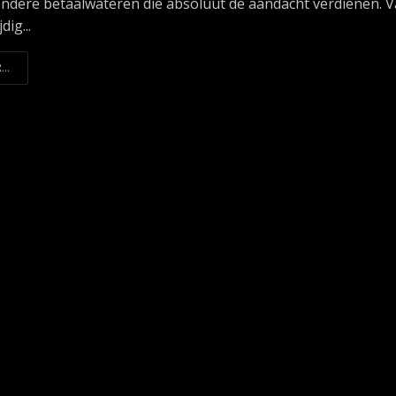
ondere betaalwateren die absoluut de aandacht verdienen. 
dig...
...