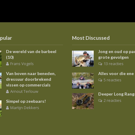
pular
Most Discussed
De wereld van de barbeel
Jong en oud op pa
(10)
grote gevolgen
Frans Vogels
13 reacties
Van boven naar beneden,
Alles voor die ene
dressuur doorbrekend
5 reacties
vissen op commercials
Arnout Terlouw
Deeper Long Rang
2 reacties
Simpel op zeebaars!
Martijn Dekkers