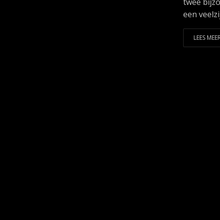
twee bijz
een veelzij
LEES MEER