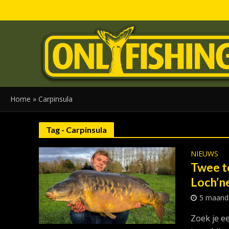
Home
»
Carpinsula
Tag - Carpinsula
NIEUWS
Twee t
Loch’n
5 maand
Zoek je e