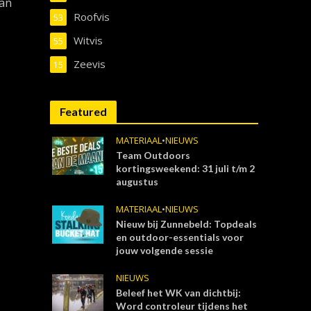
Van
Roofvis
53
Witvis
55
Zeevis
15
Featured
MATERIAAL
•
NIEUWS
Team Outdoors
kortingsweekend: 31 juli t/m 2
augustus
MATERIAAL
•
NIEUWS
Nieuw bij Zunnebeld: Topdeals
en outdoor-essentials voor
jouw volgende sessie
NIEUWS
Beleef het WK van dichtbij:
Word controleur tijdens het