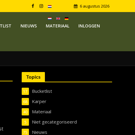
6 augustus 2026
TLIST
NIEUWS
MATERIAAL
INLOGGEN
Topics
Bucketlist
17
Karper
68
Materiaal
40
Niet gecategoriseerd
5
st
Nieuws
75