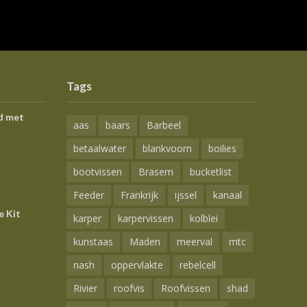
Tags
d met
aas
baars
Barbeel
betaalwater
blankvoorn
boilies
bootvissen
Brasem
bucketlist
Feeder
Frankrijk
ijssel
kanaal
e Kit
karper
karpervissen
kolblei
kunstaas
Maden
meerval
mtc
nash
oppervlakte
rebelcell
Rivier
roofvis
Roofvissen
shad