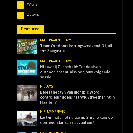
Witvis
55
Zeevis
15
Featured
MATERIAAL
•
NIEUWS
Team Outdoors kortingsweekend: 31 juli
t/m 2 augustus
MATERIAAL
•
NIEUWS
Nieuw bij Zunnebeld: Topdeals en
outdoor-essentials voor jouw volgende
sessie
NIEUWS
Beleef het WK van dichtbij: Word
controleur tijdens het WK Streetfishing in
Haarlem!
NIEUWS
•
ZEEVIS
Last-minute het najaar in: Grijp je kans op
een legendarisch visavontuur!
KARPER
•
NIEUWS