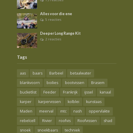
Alles voor die ene
5 reacties
Deeper Long Range Kit
2 reacties
Tags
aas
baars
Barbeel
betaalwater
blankvoorn
boilies
bootvissen
Brasem
bucketlist
Feeder
Frankrijk
ijssel
kanaal
karper
karpervissen
kolblei
kunstaas
Maden
meerval
mtc
nash
oppervlakte
rebelcell
Rivier
roofvis
Roofvissen
shad
snoek
snoekbaars
techniek