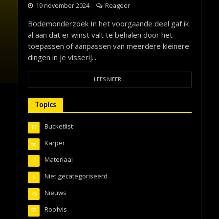
19 november 2024
Reageer
Bodemonderzoek In het voorgaande deel gaf ik
al aan dat er winst valt te behalen door het
toepassen of aanpassen van meerdere kleinere
dingen in je visserij...
LEES MEER...
Topics
Bucketlist
17
Karper
68
Materiaal
40
Niet gecategoriseerd
5
Nieuws
75
Roofvis
53