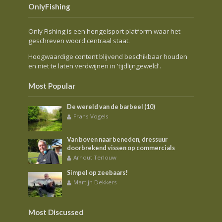
OnlyFishing
Only Fishing is een hengelsport platform waar het
geschreven woord centraal staat.
Hoogwaardige content blijvend beschikbaar houden
en niet te laten verdwijnen in 'tijdlijngeweld'.
Most Popular
De wereld van de barbeel (10)
Frans Vogels
Van boven naar beneden, dressuur
doorbrekend vissen op commercials
Arnout Terlouw
Simpel op zeebaars!
Martijn Dekkers
Most Discussed