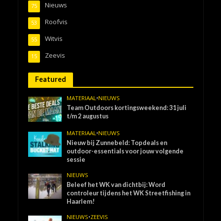
Nieuws
75
Roofvis
53
Witvis
55
Zeevis
15
Featured
MATERIAAL
•
NIEUWS
Team Outdoors kortingsweekend: 31 juli
t/m 2 augustus
MATERIAAL
•
NIEUWS
Nieuw bij Zunnebeld: Topdeals en
outdoor-essentials voor jouw volgende
sessie
NIEUWS
Beleef het WK van dichtbij: Word
controleur tijdens het WK Streetfishing in
Haarlem!
NIEUWS
•
ZEEVIS