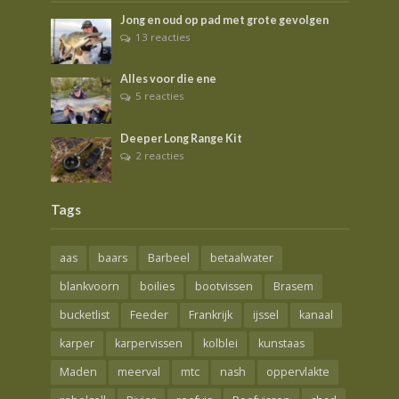
Jong en oud op pad met grote gevolgen
13 reacties
Alles voor die ene
5 reacties
Deeper Long Range Kit
2 reacties
Tags
aas
baars
Barbeel
betaalwater
blankvoorn
boilies
bootvissen
Brasem
bucketlist
Feeder
Frankrijk
ijssel
kanaal
karper
karpervissen
kolblei
kunstaas
Maden
meerval
mtc
nash
oppervlakte