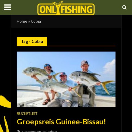
Home
»
Cobia
Tag - Cobia
BUCKETLIST
Groepsreis Guinee-Bissau!
4 maanden geleden