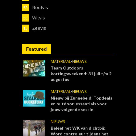
Roofvis
53
Witvis
55
Zeevis
15
Featured
MATERIAAL
•
NIEUWS
Team Outdoors
kortingsweekend: 31 juli t/m 2
augustus
MATERIAAL
•
NIEUWS
Nieuw bij Zunnebeld: Topdeals
en outdoor-essentials voor
jouw volgende sessie
NIEUWS
Beleef het WK van dichtbij:
Word controleur tijdens het