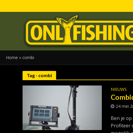
Home
»
combi
Tag - combi
NIEUWS
Combid
24 mei 
Ben je op
Profiteer