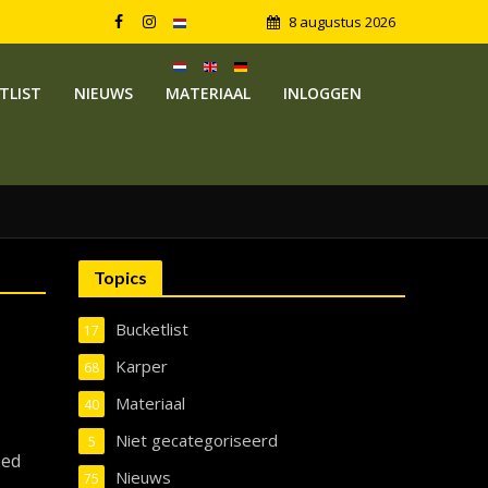
8 augustus 2026
TLIST
NIEUWS
MATERIAAL
INLOGGEN
Topics
Bucketlist
17
Karper
68
Materiaal
40
Niet gecategoriseerd
5
oed
Nieuws
75