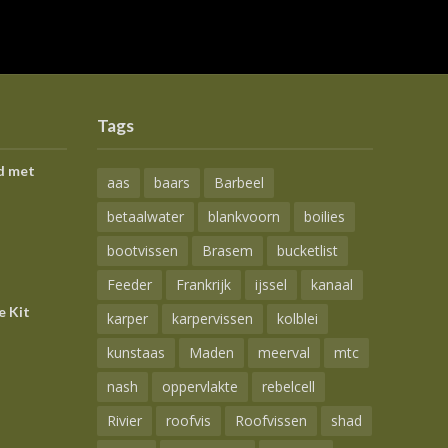
Tags
d met
aas
baars
Barbeel
betaalwater
blankvoorn
boilies
bootvissen
Brasem
bucketlist
Feeder
Frankrijk
ijssel
kanaal
e Kit
karper
karpervissen
kolblei
kunstaas
Maden
meerval
mtc
nash
oppervlakte
rebelcell
Rivier
roofvis
Roofvissen
shad