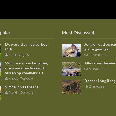
pular
Most Discussed
De wereld van de barbeel
Jong en oud op pa
(10)
grote gevolgen
Frans Vogels
13 reacties
Van boven naar beneden,
Alles voor die ene
dressuur doorbrekend
5 reacties
vissen op commercials
Arnout Terlouw
Deeper Long Rang
2 reacties
Simpel op zeebaars!
Martijn Dekkers